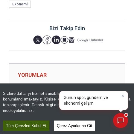
Ekonomi
Bizi Takip Edin
YORUMLAR
×
Günün spor, gündem ve
Sizlere daha iyi hizmet sunabilmek adına sitemizde
çerez
ekonomi gelişmelerini analiz
konumlandırmaktayız. Kişisel verileriniz, KVKK ve GDPR kapsamında
edin!
|
Yorum için giriş yapın
toplanıp işlenir. Detaylı bilgi almak için
Aydınlatma Metnimizi
📰
Son 30 güne ait haberleri, spor gelişmelerini veya yazar yazılarını sorgulayabilirsiniz.
inceleyebilirsiniz.
Tüm Çerezleri Kabul Et
Çerez Ayarlarına Git