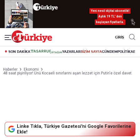
Yeni nesil dijital abonelik!
Aylık 19 TL’ den
başlayan fiyatlarla.
GİRİŞ
SON DAKİKA
YAZARLAR
BİZİM SAYFA
GÜNDEM
POLİTİKA
EK
Haberler
Ekonomi
48 saat pişiriliyor! Ünü Kocaeli sınırlarını aşan lezzet için Putin'e özel davet
Linke Tıkla, Türkiye Gazetesi'ni Google Favorilerine
Ekle!