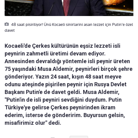
48 saat pisiriliyor! Ünü Kocaeli sinirlarini asan lezzet için Putin'e özel
davet
Kocaeli'de Çerkes kültürünün eşsiz lezzeti isli
peynirin zahmetli üretimi devam ediyor.
Annesinden devraldığı yöntemle isli peynir üreten
75 yaşındaki Musa Aldemir, peynirleri birçok şehre
gönderiyor. Yazın 24 saat, kışın 48 saat meyve
odunu ateşinde pişirilen peynir için Rusya Devlet
Başkanı Putin'e de davet geldi. Musa Aldemir,
"Putin'in de isli peyniri sevdiğini duydum. Putin
Türkiye'ye gelirse Çerkes peynirinden ikram
ederim, isterse de gönderirim. Buyursun gelsin,
misafirimiz olur" dedi.