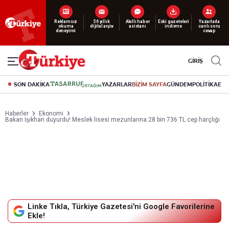
Yeni nesil dijital
abonelik 19 TL’den başlayan fiyatlarla.
GİRİŞ
SON DAKİKA
YAZARLAR
BİZİM SAYFA
GÜNDEM
POLİTİKA
EK
Haberler
Ekonomi
Bakan Işıkhan duyurdu! Meslek lisesi mezunlarına 28 bin 736 TL cep harçlığı
Linke Tıkla, Türkiye Gazetesi'ni Google Favorilerine
Ekle!