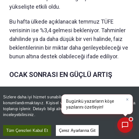
yükselişte etkili oldu.
Bu hafta ülkede açıklanacak temmuz TÜFE
verisinin ise %3,4 gelmesi bekleniyor. Tahminler
dahilinde ya da daha düşük bir veri halinde, faiz
beklentilerinin bir miktar daha gerileyebileceği ve
bunun altına destek olabileceği ifade ediliyor.
OCAK SONRASI EN GÜÇLÜ ARTIŞ
Ahlatçı Yatırım tarafından yapılan
Sizlere daha iyi hizmet sunabilmek adına sitemizde
çerez
değerlendirmede,
“3-7 Ağustos haftasında ons
konumlandırmaktayız. Kişisel verileriniz, KVKK ve GDPR kapsamında
×
Bugünkü yazarların köşe y
toplanıp işlenir. Detaylı bilgi almak için
Aydınlatma Metnimizi
altın fiyatlamalarında ana belirleyici unsur Orta
📰
Son 30 güne ait haberleri, spor gelişmelerini veya yazar yazılarını sorgulayabilirsiniz.
inceleyebilirsiniz.
Doğu’da diplomatik çözüm beklentilerinin petrol
fiyatlarını ve enflasyon endişelerini aşağı
Tüm Çerezleri Kabul Et
Çerez Ayarlarına Git
çekmesiyle FED’in faiz artırımı beklentilerinin