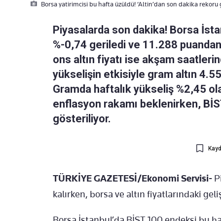
Borsa yatirimcisi bu hafta üzüldü! ‘Altin’dan son dakika rekoru 
Piyasalarda son dakika! Borsa İst
%-0,74 geriledi ve 11.288 puandan
ons altın fiyatı ise akşam saatleri
yükselişin etkisiyle gram altın 4.55
Gramda haftalık yükseliş %2,45 ol
enflasyon rakamı beklenirken, BİS
gösteriliyor.
Kayd
TÜRKİYE GAZETESİ/Ekonomi Servisi-
Pi
kalırken, borsa ve altın fiyatlarındaki gel
Borsa İstanbul’da BİST 100 endeksi bu haf