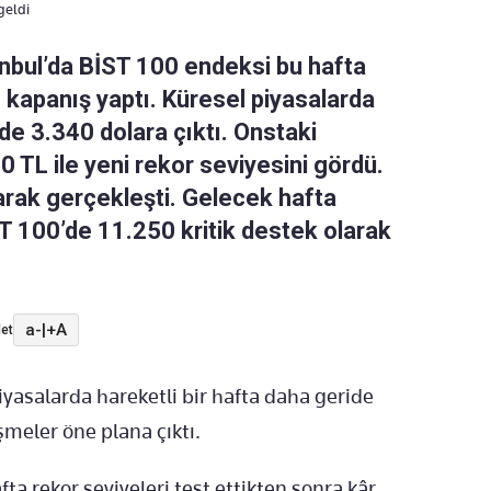
geldi
anbul’da BİST 100 endeksi bu hafta
 kapanış yaptı. Küresel piyasalarda
nde 3.340 dolara çıktı. Onstaki
0 TL ile yeni rekor seviyesini gördü.
arak gerçekleşti. Gelecek hafta
T 100’de 11.250 kritik destek olarak
a-
|
+A
et
yasalarda hareketli bir hafta daha geride
işmeler öne plana çıktı.
ta rekor seviyeleri test ettikten sonra kâr