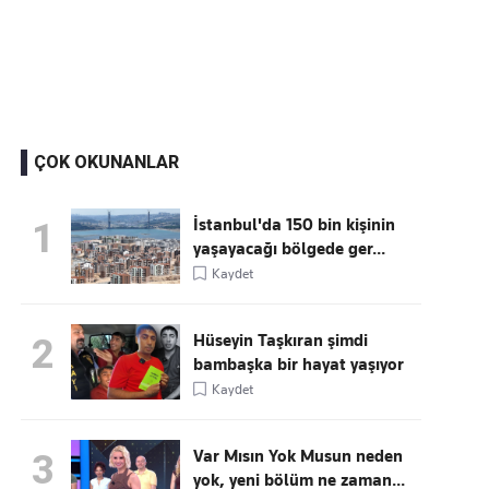
Kaçırmayın
Ücretsiz üye olun, gündemi
şekillendiren gelişmeleri önce siz duyun
ÇOK OKUNANLAR
İstanbul'da 150 bin kişinin
1
yaşayacağı bölgede ger...
Kaydet
Hüseyin Taşkıran şimdi
2
bambaşka bir hayat yaşıyor
Kaydet
Var Mısın Yok Musun neden
3
yok, yeni bölüm ne zaman...