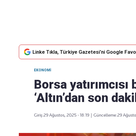
Takip Edin
Favori mecralarınızda haber
akışımıza ulaşın
Linke Tıkla, Türkiye Gazetesi'ni Google Favor
EKONOMI
Borsa yatırımcısı 
‘Altın’dan son dak
Giriş:
29 Ağustos, 2025 - 18:19
|
Güncelleme:
29 Ağusto