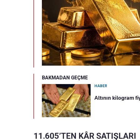
BAKMADAN GEÇME
HABER
Altının kilogram fi
11.605’TEN KÂR SATIŞLARI