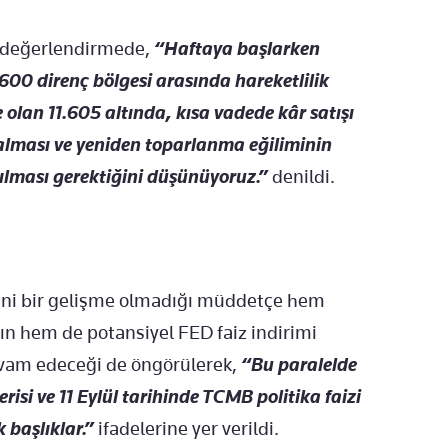
n değerlendirmede,
“Haftaya başlarken
600 direnç bölgesi arasında hareketlilik
 olan 11.605 altında, kısa vadede kâr satışı
zalması ve yeniden toparlanma eğiliminin
ılması gerektiğini düşünüyoruz.”
denildi.
 yeni bir gelişme olmadığı müddetçe hem
ın hem de potansiyel FED faiz indirimi
evam edeceği de öngörülerek,
“Bu paralelde
risi ve 11 Eylül tarihinde TCMB politika faizi
 başlıklar.”
ifadelerine yer verildi.