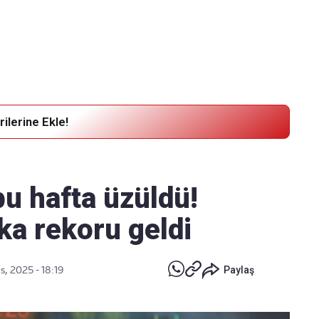
Haber Verin
Editör masamıza bilgi ve materyal
göndermek için
tıklayın
ilerine Ekle!
bu hafta üzüldü!
ika rekoru geldi
s, 2025 - 18:19
Paylaş