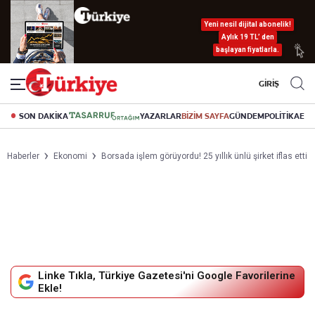
Yeni nesil dijital abonelik!
Aylık 19 TL’ den
başlayan fiyatlarla.
GİRİŞ
SON DAKİKA
YAZARLAR
BİZİM SAYFA
GÜNDEM
POLİTİKA
EK
Haberler
Ekonomi
Borsada işlem görüyordu! 25 yıllık ünlü şirket iflas etti
Linke Tıkla, Türkiye Gazetesi'ni Google Favorilerine
Ekle!