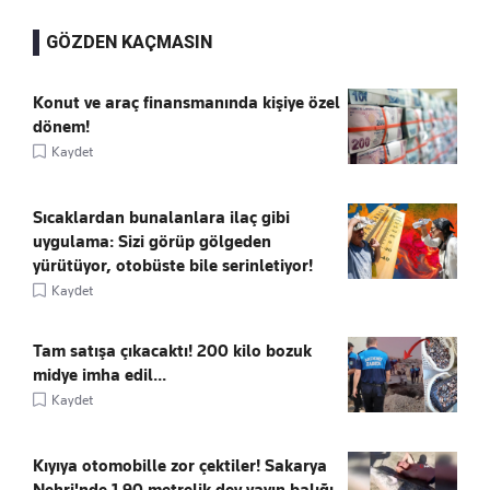
GÖZDEN KAÇMASIN
Konut ve araç finansmanında kişiye özel
dönem!
Kaydet
Sıcaklardan bunalanlara ilaç gibi
uygulama: Sizi görüp gölgeden
yürütüyor, otobüste bile serinletiyor!
Kaydet
Tam satışa çıkacaktı! 200 kilo bozuk
midye imha edil...
Kaydet
Kıyıya otomobille zor çektiler! Sakarya
Nehri'nde 1.90 metrelik dev yayın balığı