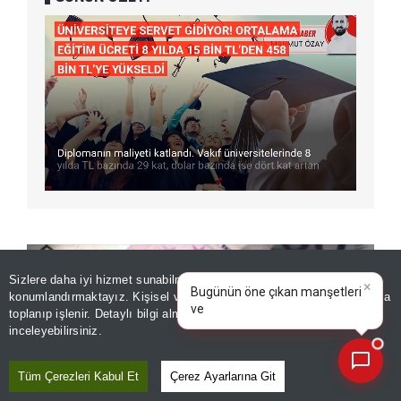
Sizlere daha iyi hizmet sunabilmek adına sitemizde
çerez
×
Bugünün öne çıkan manşetleri
konumlandırmaktayız. Kişisel verileriniz, KVKK ve GDPR kapsamında
ve gelişmeleri neler?
toplanıp işlenir. Detaylı bilgi almak için
Aydınlatma Metnimizi
📰
Son 30 güne ait haberleri, spor gelişmelerini veya yazar yazılarını sorgulayabilirsiniz.
inceleyebilirsiniz.
Tüm Çerezleri Kabul Et
Çerez Ayarlarına Git