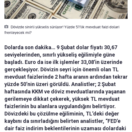
Dövizde sinirli yükselis sürüyor! Yüzde 51’lik mevduat faizi dolari
frenleyecek mi?
Dolarda son dakika… 9 Şubat dolar fiyatı 30,67
seviyelerinden, sınırlı yükseliş eğilimiyle güne
başladı. Euro da ise ilk işlemler 33,08’in üzerinde
gerçekleşiyor. Dövizin seyri için önemli olan TL
mevduat faizlerinde 2 hafta aranın ardından tekrar
yüzde 50’nin üzeri görüldü. Analistler; 2 Şubat
haftasında KKM ve döviz mevduatlarında yaşanan
gerilemeye dikkat çekerek, yüksek TL mevduat
faizlerinin bu alanlara uygulandığını belirtiyor.
Dövizdeki bu çözülme eğiliminin, TL’deki değer
kaybını da sınırladığını belirten analistler, “FED’e
dair faiz indirim beklentilerinin uzaması dolardaki