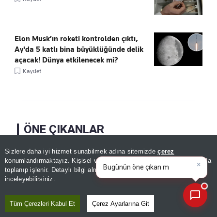
Elon Musk’ın roketi kontrolden çıktı,
Ay'da 5 katlı bina büyüklüğünde delik
açacak! Dünya etkilenecek mi?
Kaydet
ÖNE ÇIKANLAR
Sizlere daha iyi hizmet sunabilmek adına sitemizde
çerez
×
Bugünün öne çıkan manşetleri
konumlandırmaktayız. Kişisel verileriniz, KVKK ve GDPR kapsamında
ve gelişmeleri neler?
toplanıp işlenir. Detaylı bilgi almak için
Aydınlatma Metnimizi
📰
Son 30 güne ait haberleri, spor gelişmelerini veya yazar yazılarını sorgulayabilirsiniz.
inceleyebilirsiniz.
Tüm Çerezleri Kabul Et
Çerez Ayarlarına Git