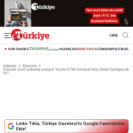
Yeni nesil dijital abonelik!
Aylık 19 TL’ den
başlayan fiyatlarla.
GİRİŞ
SON DAKİKA
YAZARLAR
BİZİM SAYFA
GÜNDEM
POLİTİKA
EK
Haberler
Ekonomi
Dövizde sınırlı yükseliş sürüyor! Yüzde 51’lik mevduat faizi doları frenleyecek
mi?
Linke Tıkla, Türkiye Gazetesi'ni Google Favorilerine
Ekle!