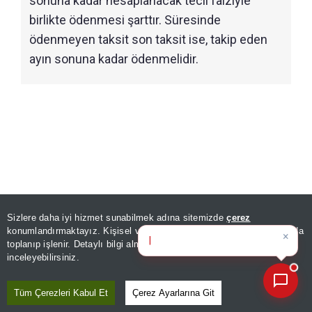
sonuna kadar hesaplanacak tecil faiziyle
birlikte ödenmesi şarttır. Süresinde
ödenmeyen taksit son taksit ise, takip eden
ayın sonuna kadar ödenmelidir.
Sizlere daha iyi hizmet sunabilmek adına sitemizde
çerez
×
Bugünün öne çıkan manşetleri
konumlandırmaktayız. Kişisel verileriniz, KVKK ve GDPR kapsamında
ve
|
toplanıp işlenir. Detaylı bilgi almak için
Aydınlatma Metnimizi
📰
Son 30 güne ait haberleri, spor gelişmelerini veya yazar yazılarını sorgulayabilirsiniz.
inceleyebilirsiniz.
Tüm Çerezleri Kabul Et
Çerez Ayarlarına Git