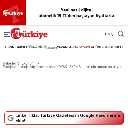
Reklamsız
56 yıllık
Akıllı haber
Eski gazeteleri
Yazarlarla
Yeni nesil dijital
abonelik 19 TL’den başlayan fiyatlarla.
okuma
dijital arşiv
asistanı
indirme
canlı soru
deneyimi
cevap
GİRİŞ
SON DAKİKA
YAZARLAR
BİZİM SAYFA
GÜNDEM
POLİTİKA
EK
Haberler
Ekonomi
Enerjide stratejik büyüme hamlesi! OYAK, İSKEN Santrali’nin tamamını alıyor
Linke Tıkla, Türkiye Gazetesi'ni Google Favorilerine
Ekle!