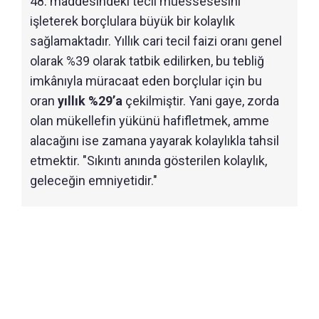
48. maddesindeki tecil müessesesini
işleterek borçlulara büyük bir kolaylık
sağlamaktadır. Yıllık cari tecil faizi oranı genel
olarak %39 olarak tatbik edilirken, bu tebliğ
imkânıyla müracaat eden borçlular için bu
oran
yıllık %29’a
çekilmiştir. Yani gaye, zorda
olan mükellefin yükünü hafifletmek, amme
alacağını ise zamana yayarak kolaylıkla tahsil
etmektir. "Sıkıntı anında gösterilen kolaylık,
geleceğin emniyetidir."