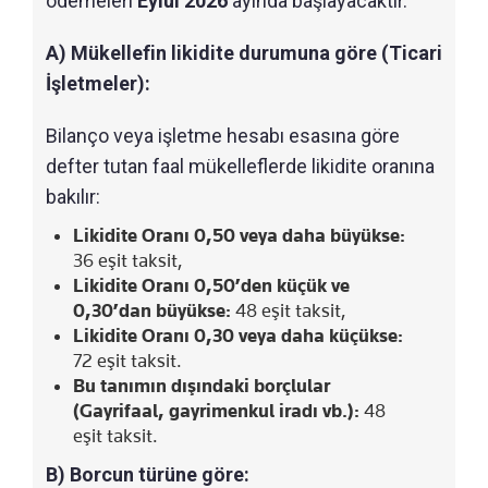
ödemeleri
Eylül 2026
ayında başlayacaktır.
A) Mükellefin likidite durumuna göre (Ticari
İşletmeler):
Bilanço veya işletme hesabı esasına göre
defter tutan faal mükelleflerde likidite oranına
bakılır:
Likidite Oranı 0,50 veya daha büyükse:
36 eşit taksit,
Likidite Oranı 0,50’den küçük ve
0,30’dan büyükse:
48 eşit taksit,
Likidite Oranı 0,30 veya daha küçükse:
72 eşit taksit.
Bu tanımın dışındaki borçlular
(Gayrifaal, gayrimenkul iradı vb.):
48
eşit taksit.
B) Borcun türüne göre: