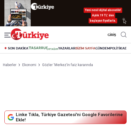
Yeni nesil dijital abonelik!
Aylık 19 TL’ den
başlayan fiyatlarla.
GİRİŞ
SON DAKİKA
YAZARLAR
BİZİM SAYFA
GÜNDEM
POLİTİKA
EK
Haberler
Ekonomi
Gözler ‘Merkez’in faiz kararında
Linke Tıkla, Türkiye Gazetesi'ni Google Favorilerine
Ekle!