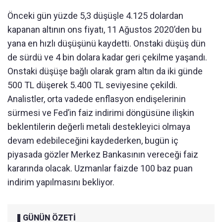
Önceki gün yüzde 5,3 dü
ş
ü
şle 4.125 dolardan
kapanan altının ons fiyatı, 11 Ağustos 2020’den bu
yana en hızlı d
ü
ş
ü
ş
ünü kaydetti. Onstaki dü
ş
ü
ş d
ün
de sürdü ve 4 bin dolara kadar geri çekilme ya
şandı.
Onstaki d
ü
ş
ü
şe bağlı olarak gram altın da iki g
ünde
500 TL dü
şerek 5.400 TL seviyesine
çekildi.
Analistler, orta vadede enflasyon endi
şelerinin
s
ürmesi ve Fed’in faiz indirimi döngüsüne ili
şkin
beklentilerin değerli metali destekleyici olmaya
devam edebileceğini kaydederken, bug
ün iç
piyasada gözler Merkez Bankas
ının vereceği faiz
kararında olacak. Uzmanlar faizde 100 baz puan
indirim yapılmasını bekliyor.
GÜNÜN ÖZETİ