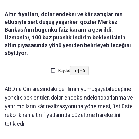
Altın fiyatları, dolar endeksi ve kâr satışlarının
etkisiyle sert düşüş yaşarken gözler Merkez
Bankası’nın bugünkü faiz kararına çevrildi.
Uzmanlar, 100 baz puanlık indirim beklentisinin
altın piyasasında yönü yeniden belirleyebileceğini
söylüyor.
a-
|
+A
Kaydet
ABD ile Çin aras
ındaki gerilimin yumuşayabileceğine
y
önelik beklentiler, dolar endeksindeki toparlanma ve
yat
ırımcıların k
âr realizasyonuna yönelmesi, üst üste
rekor k
ıran altın fiyatlarında d
üzeltme hareketini
tetikledi.