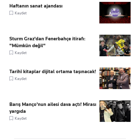
Haftanın sanat ajandası
Kaydet
Sturm Graz'dan Fenerbahçe itirafı:
"Mümkün değil"
Kaydet
Tarihî kitaplar dijital ortama taşınacak!
Kaydet
Barış Manço'nun ailesi dava açtı! Mirası
yargıda
Kaydet