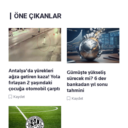
ÖNE ÇIKANLAR
Antalya'da yürekleri
Gümüşte yükseliş
ağza getiren kaza! Yola
sürecek mi? 6 dev
fırlayan 2 yaşındaki
bankadan yıl sonu
çocuğa otomobil çarptı
tahmini
Kaydet
Kaydet