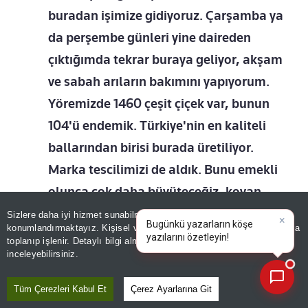
buradan işimize gidiyoruz. Çarşamba ya
da perşembe günleri yine daireden
çıktığımda tekrar buraya geliyor, akşam
ve sabah arıların bakımını yapıyorum.
Yöremizde 1460 çeşit çiçek var, bunun
104'ü endemik. Türkiye'nin en kaliteli
ballarından birisi burada üretiliyor.
Marka tescilimizi de aldık. Bunu emekli
olunca çok daha büyüteceğiz, kovan
sayısını 500-600'e çıkartacağız.
Sizlere daha iyi hizmet sunabilmek adına sitemizde
çerez
konumlandırmaktayız. Kişisel verileriniz, KVKK ve GDPR kapsamında
×
Gurbetçilerimiz Almanya, İngiltere,
Bugün
|
toplanıp işlenir. Detaylı bilgi almak için
Aydınlatma Metnimizi
📰
Son 30 güne ait haberleri, spor gelişmelerini veya yazar yazılarını sorgulayabilirsiniz.
inceleyebilirsiniz.
Fransa'ya götürüyor. İstanbul ve
Ankara'ya da çok gidiyor. 600 kilo
Tüm Çerezleri Kabul Et
Çerez Ayarlarına Git
civarında bal hasadım var. Bu rekolte