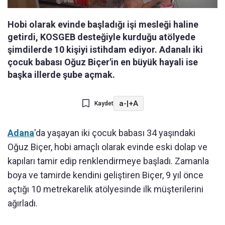
Hobi olarak evinde başladığı işi mesleği haline
getirdi, KOSGEB desteğiyle kurduğu atölyede
şimdilerde 10 kişiyi istihdam ediyor. Adanalı iki
çocuk babası Oğuz Biçer'in en büyük hayali ise
başka illerde şube açmak.
a-
|
+A
Kaydet
Adana
'da yaşayan iki çocuk babası 34 yaşındaki
Oğuz Biçer, hobi amaçlı olarak evinde eski dolap ve
kapıları tamir edip renklendirmeye başladı. Zamanla
boya ve tamirde kendini geliştiren Biçer, 9 yıl önce
açtığı 10 metrekarelik atölyesinde ilk müşterilerini
ağırladı.