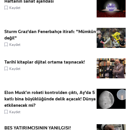
Haftanın sanat ajandası
Kaydet
Sturm Graz'dan Fenerbahçe itirafı: "Mümkün
değil"
Kaydet
Tarihî kitaplar dijital ortama taşınacak!
Kaydet
Elon Musk’ın roketi kontrolden çıktı, Ay'da 5
katlı bina büyüklüğünde delik açacak! Dünya
etkilenecek mi?
Kaydet
BES YATIRIMCISININ YANILGISI!