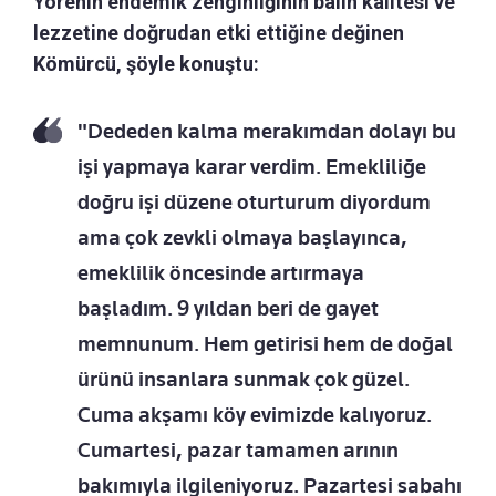
Yörenin endemik zenginliğinin balın kalitesi ve
lezzetine doğrudan etki ettiğine değinen
Kömürcü, şöyle konuştu:
"Dededen kalma merakımdan dolayı bu
işi yapmaya karar verdim. Emekliliğe
doğru işi düzene oturturum diyordum
ama çok zevkli olmaya başlayınca,
emeklilik öncesinde artırmaya
başladım. 9 yıldan beri de gayet
memnunum. Hem getirisi hem de doğal
ürünü insanlara sunmak çok güzel.
Cuma akşamı köy evimizde kalıyoruz.
Cumartesi, pazar tamamen arının
bakımıyla ilgileniyoruz. Pazartesi sabahı