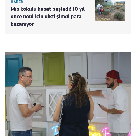
HABER
Mis kokulu hasat başladı! 10 yıl
önce hobi için dikti şimdi para
kazanıyor