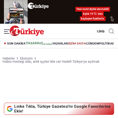
Yeni nesil dijital abonelik!
Aylık 19 TL’ den
başlayan fiyatlarla.
GİRİŞ
SON DAKİKA
YAZARLAR
BİZİM SAYFA
GÜNDEM
POLİTİKA
EK
Haberler
Ekonomi
Hobisi mesleği oldu, artık işçileri bile var! Hedefi Türkiye'ye açılmak
Linke Tıkla, Türkiye Gazetesi'ni Google Favorilerine
Ekle!