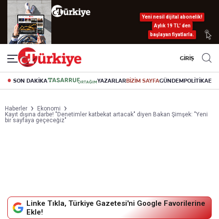
Yeni nesil dijital abonelik!
Aylık 19 TL’ den
başlayan fiyatlarla.
GİRİŞ
SON DAKİKA
YAZARLAR
BİZİM SAYFA
GÜNDEM
POLİTİKA
EK
Haberler
Ekonomi
Kayıt dışına darbe! "Denetimler katbekat artacak" diyen Bakan Şimşek: "Yeni
bir sayfaya geçeceğiz"
Linke Tıkla, Türkiye Gazetesi'ni Google Favorilerine
Ekle!