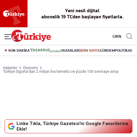
Yeni nesil dijital
abonelik 19 TL’den başlayan fiyatlarla.
GİRİŞ
SON DAKİKA
YAZARLAR
BİZİM SAYFA
GÜNDEM
POLİTİKA
EK
Haberler
Ekonomi
Türkiye Sigorta'dan 2 milyar lira temettü ve yüzde 100 sermaye artışı
Linke Tıkla, Türkiye Gazetesi'ni Google Favorilerine
Ekle!