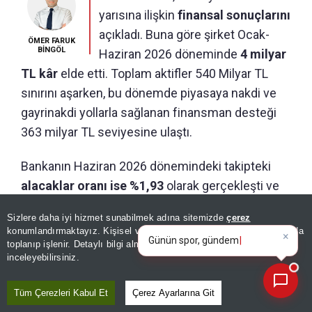
yarısına ilişkin
finansal sonuçlarını
açıkladı. Buna göre şirket Ocak-
ÖMER FARUK
BİNGÖL
Haziran 2026 döneminde
4 milyar
TL kâr
elde etti. Toplam aktifler 540 Milyar TL
sınırını aşarken, bu dönemde piyasaya nakdi ve
gayrinakdi yollarla sağlanan finansman desteği
363 milyar TL seviyesine ulaştı.
Bankanın Haziran 2026 dönemindeki takipteki
alacaklar oranı ise %1,93
olarak gerçekleşti ve
sektör ortalamalarının altında kalarak yüksek aktif
×
Günün spor, gündem ve
Sizlere daha iyi hizmet sunabilmek adına sitemizde
çerez
kalitesini gösterdi. Sermaye yeterlilik oranı ise
ekonomi gelişmelerini analiz
konumlandırmaktayız. Kişisel verileriniz, KVKK ve GDPR kapsamında
edi
|
%17,05 seviyesinde gerçekleşti.
toplanıp işlenir. Detaylı bilgi almak için
Aydınlatma Metnimizi
📰
Son 30 güne ait haberleri, spor gelişmelerini veya yazar yazılarını sorgulayabilirsiniz.
inceleyebilirsiniz.
Katılma ve özel cari hesaplar aracılığıyla toplanan
Tüm Çerezleri Kabul Et
Çerez Ayarlarına Git
fonların büyüklüğü 330 milyar TL’ye yükseldi.