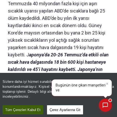
Temmuzda 40 milyondan fazla kişi için aşırı
sıcaklık uyarısı yapılan ABD’de sıcaklara bağlı 25
ölüm kaydedildi. ABD’de bu yılın ilk yarısı
kayıtlardaki ikinci en sıcak dönem oldu. Güney
Kore’de mayısın ortasından bu yana 2 bin 25 kişi
yüksek sıcaklıkların yol açtığı sağlık sorunları
yaşarken sıcak hava dalgasında 19 kişi hayatını
kaybetti. J
aponya’da 20-26 Temmuz’da etkili olan
sıcak hava dalgasında 18 bin 600 kişi hastaneye
kaldırıldı ve 45’i hayatını kaybetti. Japonya’nın
bazı bölgelerinde sıcaklıklar 40 dereceyi buldu.
Sizlere daha iyi hizmet sunabilmek adına sitemizde
çerez
Tokyo’nun en büyük hayvanat bahçesi Tama’da
×
Bugünün öne çıkan manşetleri
konumlandırmaktayız. Kişisel verileriniz, KVKK ve GDPR kapsamında
ve gelişmeleri neler?
|
sıcak çarpması nedeniyle 3 aslan telef oldu.
toplanıp işlenir. Detaylı bilgi almak için
Aydınlatma Metnimizi
📰
Son 30 güne ait haberleri, spor gelişmelerini veya yazar yazılarını sorgulayabilirsiniz.
inceleyebilirsiniz.
Tüm Çerezleri Kabul Et
Çerez Ayarlarına Git