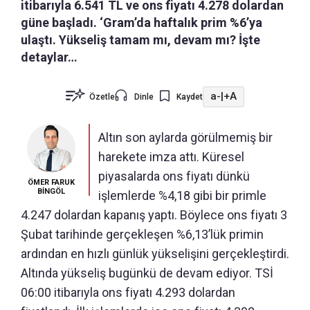
itibarıyla 6.541 TL ve ons fiyatı 4.278 dolardan
güne başladı. ‘Gram’da haftalık prim %6’ya
ulaştı. Yükseliş tamam mı, devam mı? İşte
detaylar…
a-
|
+A
Özetle
Dinle
Kaydet
Altın son aylarda görülmemiş bir
harekete imza attı. Küresel
piyasalarda ons fiyatı dünkü
ÖMER FARUK
BİNGÖL
işlemlerde %4,18 gibi bir primle
4.247 dolardan kapanış yaptı. Böylece ons fiyatı 3
Şubat tarihinde gerçekleşen %6,13’lük primin
ardından en hızlı günlük yükselişini gerçekleştirdi.
Altında yükseliş bugünkü de devam ediyor. TSİ
06:00 itibarıyla ons fiyatı 4.293 dolardan