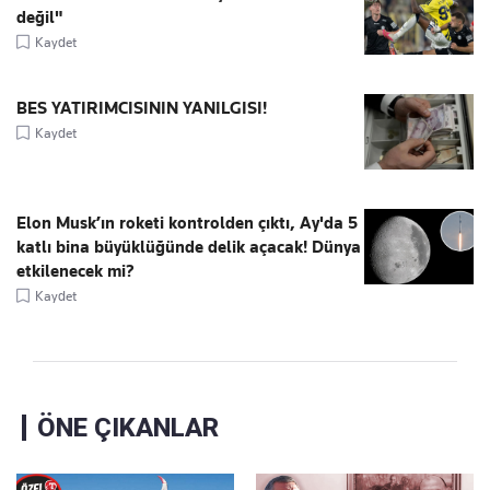
değil"
Kaydet
BES YATIRIMCISININ YANILGISI!
Kaydet
Elon Musk’ın roketi kontrolden çıktı, Ay'da 5
katlı bina büyüklüğünde delik açacak! Dünya
etkilenecek mi?
Kaydet
ÖNE ÇIKANLAR