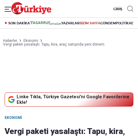
GİRİŞ
SON DAKİKA
YAZARLAR
BİZİM SAYFA
GÜNDEM
POLİTİKA
EK
Haberler
Ekonomi
Vergi paketi yasalaştı: Tapu, kira, araç satışında yeni dönem
Linke Tıkla, Türkiye Gazetesi'ni Google Favorilerine
Ekle!
EKONOMI
Vergi paketi yasalaştı: Tapu, kira,