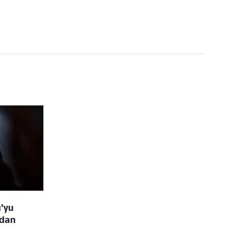
u'yu
adan