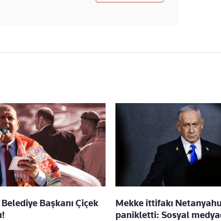
Belediye Başkanı Çiçek
Mekke ittifakı Netanyah
ı!
panikletti: Sosyal medy