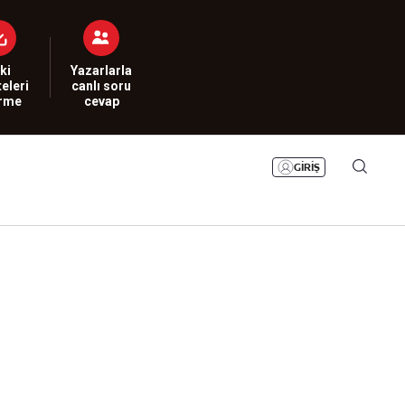
Bizim Sayfa
Namaz Vakitleri
Sesli Yayınlar
ki
Yazarlarla
eleri
canlı soru
irme
cevap
GİRİŞ