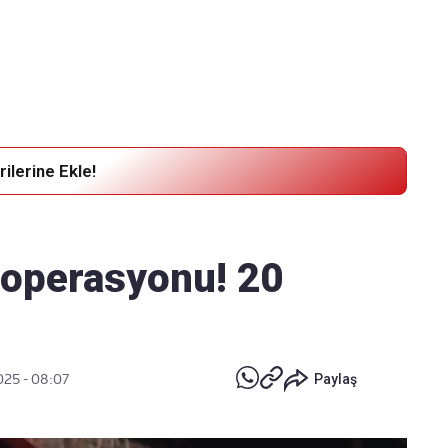
Haber Verin
Editör masamıza bilgi ve materyal göndermek için
tıklayın
ilerine Ekle!
' operasyonu! 20
025 - 08:07
Paylaş