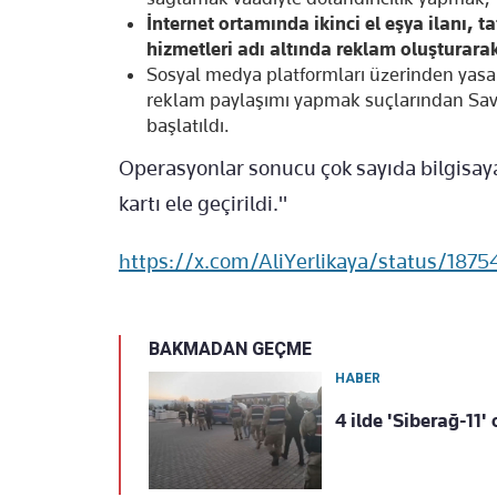
İnternet ortamında ikinci el eşya ilanı, t
hizmetleri adı altında reklam oluşturar
Sosyal medya platformları üzerinden yasa
reklam paylaşımı yapmak suçlarından Savc
başlatıldı.
Operasyonlar sonucu çok sayıda bilgisayar
kartı ele geçirildi."
https://x.com/AliYerlikaya/status/18
BAKMADAN GEÇME
HABER
4 ilde 'Siberağ-11