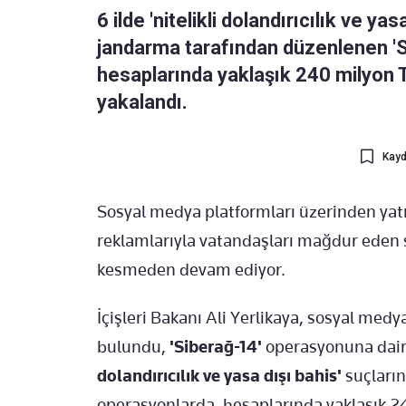
6 ilde 'nitelikli dolandırıcılık ve ya
jandarma tarafından düzenlenen 'S
hesaplarında yaklaşık 240 milyon 
yakalandı.
Kayd
Sosyal medya platformları üzerinden yatır
reklamlarıyla vatandaşları mağdur eden 
kesmeden devam ediyor.
İçişleri Bakanı Ali Yerlikaya, sosyal me
bulundu,
'Siberağ-14'
operasyonuna dair b
dolandırıcılık ve yasa dışı bahis'
suçları
operasyonlarda, hesaplarında yaklaşık 