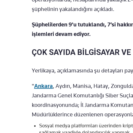
şüphelinin yakalandığını açıkladı.
Şüphelilerden 9'u tutuklandı, 7’si hakkın
işlemleri devam ediyor.
ÇOK SAYIDA BİLGİSAYAR VE 
Yerlikaya, açıklamasında şu detayları pay
"
Ankara
, Aydın, Manisa, Hatay, Zongulda
Jandarma Genel Komutanlığı Siber Suçla
koordinasyonunda; İl Jandarma Komutanl
Müdürlüklerince düzenlenen operasyonla
Sosyal medya platformları üzerinden kript
sağlamak vaadiyle dolandırıcılık yapmak,