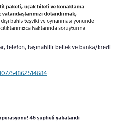
atil paketi, uçak bileti ve konaklama
ak vatandaşlarımızı dolandırmak,
 dışı bahis teşviki ve oynanması yönünde
ılıklarımızca haklarında soruşturma
, telefon, taşınabilir bellek ve banka/kredi
75407754862514684
' operasyonu! 46 şüpheli yakalandı