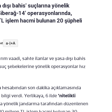
sa dışı bahis' suçlarına yönelik
iberağ-14' operasyonlarında,
TL işlem hacmi bulunan 20 şüpheli
a-
|
+A
et
ım vaadi, sahte ilanlar ve yasa dışı bahis
suç şebekelerine yönelik operasyonlar hız
dya hesabından son dakika açıklamasında
ilgi verdi. Yerlikaya, 6 ilde
'nitelikli
na yönelik jandarma tarafından düzenlenen
240 milyon TL işlem hacmi bulunan 20