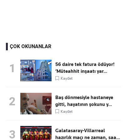
Kaçırmayın
Ücretsiz üye olun, gündemi şekillendiren gelişmeleri önce siz duyun
ÇOK OKUNANLAR
56 daire tek fatura ödüyor!
1
‘Müteahhit inşaatı yar...
Kaydet
Baş dönmesiyle hastaneye
2
gitti, hayatının şokunu y...
Kaydet
Galatasaray-Villarreal
3
hazırlık maçı ne zaman, saa...