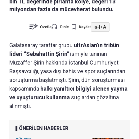
bin TL değerinde pırlanta kolye, değeri 13
milyondan fazla da mücevherat bulundu.
a-
|
+A
Özetle
Dinle
Kaydet
Galatasaray taraftar grubu
ultrAslan’ın tribün
lideri “Sebahattin Şirin"
ismiyle tanınan
Muzaffer Şirin hakkında İstanbul Cumhuriyet
Başsavcılığı, yasa dışı bahis ve spor suçlarından
soruşturma başlatmıştı. Şirin, dün soruşturması
kapsamında
halkı yanıltıcı bilgiyi alenen yayma
ve uyuşturucu kullanma
suçlardan gözaltına
alınmıştı.
ÖNERİLEN HABERLER