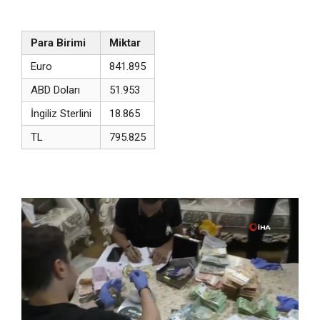
Para Birimi
Miktar
Euro
841.895
ABD Doları
51.953
İngiliz Sterlini
18.865
TL
795.825