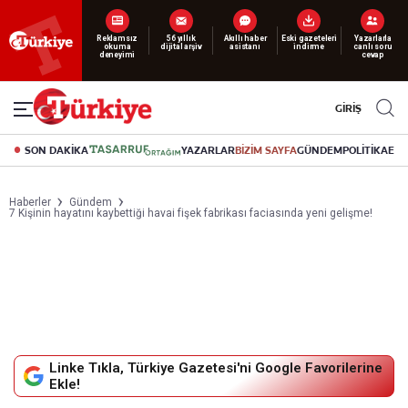
Yeni nesil dijital
abonelik 19 TL’den başlayan fiyatlarla.
GİRİŞ
SON DAKİKA
YAZARLAR
BİZİM SAYFA
GÜNDEM
POLİTİKA
EK
Haberler
Gündem
7 Kişinin hayatını kaybettiği havai fişek fabrikası faciasında yeni gelişme!
Linke Tıkla, Türkiye Gazetesi'ni Google Favorilerine
Ekle!