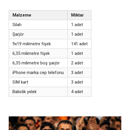
Malzeme
Miktar
Silah
1 adet
Şarjör
1 adet
9x19 milimetre fişek
141 adet
6,35 milimetre fişek
1 adet
6,35 milimetre boş şarjör
2 adet
iPhone marka cep telefonu
3 adet
SIM kart
3 adet
Balistik yelek
4 adet