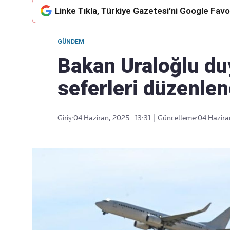
Linke Tıkla, Türkiye Gazetesi'ni Google Favor
GÜNDEM
Takip Edin
Favori mecralarınızda haber
Bakan Uraloğlu du
akışımıza ulaşın
seferleri düzenle
Giriş:
04 Haziran, 2025 - 13:31
|
Güncelleme:
04 Haziran