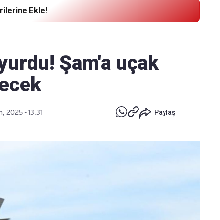
ilerine Ekle!
Haber Verin
Editör masamıza bilgi ve materyal
yurdu! Şam'a uçak
göndermek için
tıklayın
necek
, 2025 - 13:31
Paylaş