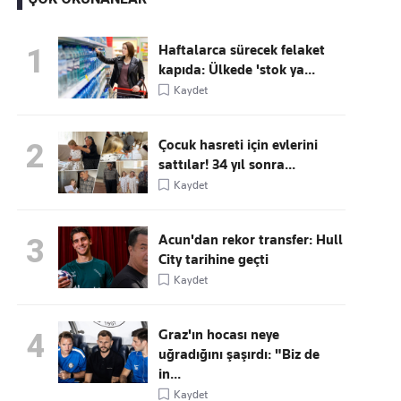
Haftalarca sürecek felaket
1
kapıda: Ülkede 'stok ya...
Kaçırmayın
Kaydet
Ücretsiz üye olun, gündemi
şekillendiren gelişmeleri önce siz duyun
Çocuk hasreti için evlerini
2
sattılar! 34 yıl sonra...
Kaydet
Acun'dan rekor transfer: Hull
3
City tarihine geçti
Kaydet
Graz'ın hocası neye
4
uğradığını şaşırdı: "Biz de
in...
Kaydet