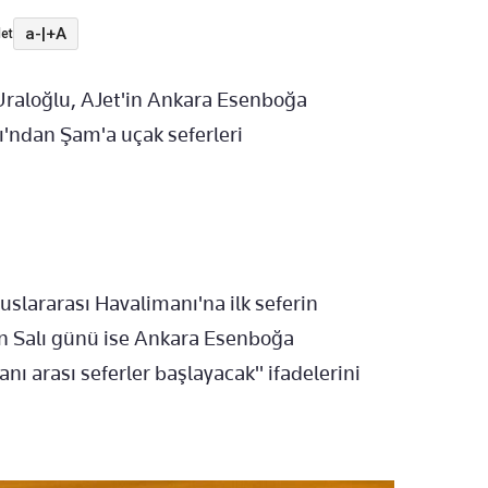
a-
|
+A
et
Uraloğlu, AJet'in Ankara Esenboğa
'ndan Şam'a uçak seferleri
slararası Havalimanı'na ilk seferin
ran Salı günü ise Ankara Esenboğa
ı arası seferler başlayacak" ifadelerini