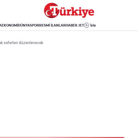
Dünya
Yaşam
Kültür-Sanat
Orta Doğu
Sağlık
Sinema
Avrupa
Hava Durumu
Arkeoloji
A
EKONOMİ
DÜNYA
SPOR
RESMİ İLANLAR
HABER JET
İzle
Amerika
Yemek
Kitap
Afrika
Seyahat
Tarih
k seferleri düzenlenecek
İsrail-Gazze
Aktüel
Uygulamalar