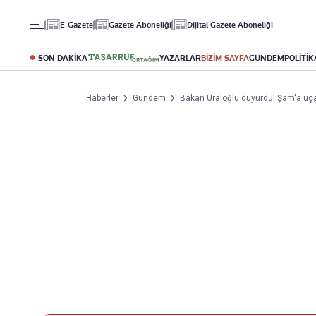
Gündem
Ekonomi
Spor
E-Gazete
Gazete Aboneliği
Dijital Gazete Aboneliği
Politika
Borsa
Futbol
Eğitim
Altın
Puan Durumu
SON DAKİKA
YAZARLAR
BİZİM SAYFA
GÜNDEM
POLİTİK
Döviz
Fikstür
Hisse Senedi
Şampiyonlar Ligi
Haberler
Gündem
Bakan Uraloğlu duyurdu! Şam'a uça
Kripto Para
Avrupa Ligi
Emlak
Basketbol
T-Otomobil
Turizm
Yazarlar
Diğer Kategoriler
Kurumsal
Bugünün Yazarları
Magazin
Hakkımızda
Tüm Yazarlar
Teknoloji
İletişim
Resmî Ilanlar
Künye
Haberler
Gazete Aboneliği
Foto Haber
Danışma Telefonları
Video Galeri
Yasal
Reklam Ver