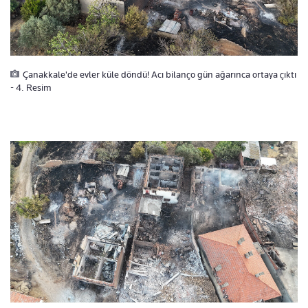
Çanakkale'de evler küle döndü! Acı bilanço gün ağarınca ortaya çıktı
- 4. Resim