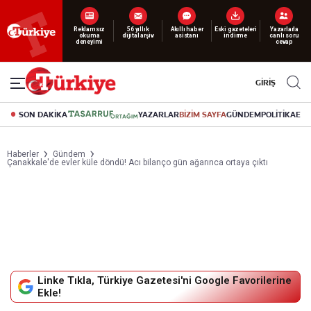
Yeni nesil dijital
abonelik 19 TL’den başlayan fiyatlarla.
GİRİŞ
SON DAKİKA
YAZARLAR
BİZİM SAYFA
GÜNDEM
POLİTİKA
EK
Haberler
Gündem
Çanakkale'de evler küle döndü! Acı bilanço gün ağarınca ortaya çıktı
Linke Tıkla, Türkiye Gazetesi'ni Google Favorilerine
Ekle!