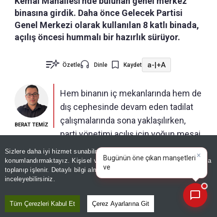
Kemal Mahallesi'nde bulunan genel merkez
binasına girdik. Daha önce Gelecek Partisi
Genel Merkezi olarak kullanılan 8 katlı binada,
açılış öncesi hummalı bir hazırlık sürüyor.
a-
|
+A
Özetle
Dinle
Kaydet
Hem binanın iç mekanlarında hem de
dış cephesinde devam eden tadilat
çalışmalarında sona yaklaşılırken,
BERAT TEMİZ
parti yönetimi açılış için yoğun mesai
harcadıkları ifade etti.
Sizlere daha iyi hizmet sunabilmek adına sitemizde
çerez
×
Bugünün öne çıkan manşetleri
konumlandırmaktayız. Kişisel verileriniz, KVKK ve GDPR kapsamında
ve gelişmeleri neler?
toplanıp işlenir. Detaylı bilgi almak için
Aydınlatma Metnimizi
PARTİ TABELASI KISA SÜREDE
📰
Son 30 güne ait haberleri, spor gelişmelerini veya yazar yazılarını sorgulayabilirsiniz.
inceleyebilirsiniz.
ASILACAK
Tüm Çerezleri Kabul Et
Çerez Ayarlarına Git