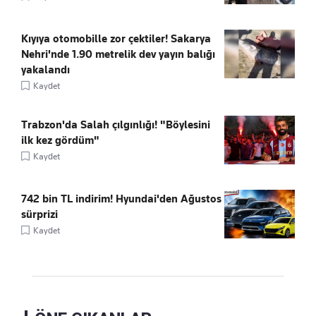
Kıyıya otomobille zor çektiler! Sakarya
Nehri'nde 1.90 metrelik dev yayın balığı
yakalandı
Kaydet
Trabzon'da Salah çılgınlığı! "Böylesini
ilk kez gördüm"
Kaydet
742 bin TL indirim! Hyundai'den Ağustos
sürprizi
Kaydet