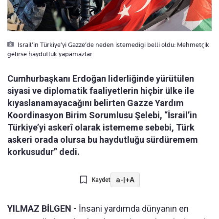
Israil’in Türkiye’yi Gazze’de neden istemedigi belli oldu: Mehmetçik
gelirse haydutluk yapamazlar
Cumhurbaşkanı Erdoğan liderliğinde yürütülen
siyasi ve diplomatik faaliyetlerin hiçbir ülke ile
kıyaslanamayacağını belirten Gazze Yardım
Koordinasyon Birim Sorumlusu Şelebi, “İsrail’in
Türkiye’yi askerî olarak istememe sebebi, Türk
askeri orada olursa bu haydutluğu sürdüremem
korkusudur” dedi.
a-
|
+A
Kaydet
YILMAZ BİLGEN -
İnsani yardımda dünyanın en