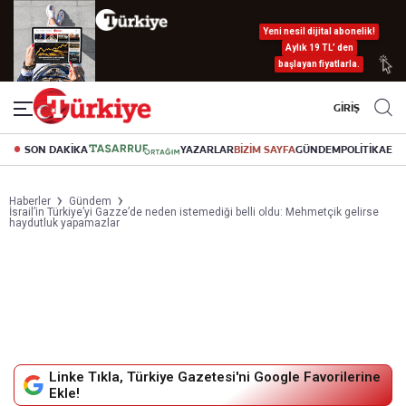
Yeni nesil dijital abonelik!
Aylık 19 TL’ den
başlayan fiyatlarla.
GİRİŞ
SON DAKİKA
YAZARLAR
BİZİM SAYFA
GÜNDEM
POLİTİKA
EK
Haberler
Gündem
İsrail’in Türkiye’yi Gazze’de neden istemediği belli oldu: Mehmetçik gelirse
haydutluk yapamazlar
Linke Tıkla, Türkiye Gazetesi'ni Google Favorilerine
Ekle!