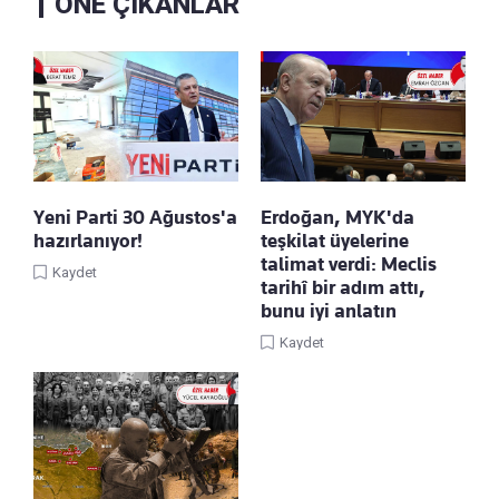
ÖNE ÇIKANLAR
Yeni Parti 30 Ağustos'a
Erdoğan, MYK'da
hazırlanıyor!
teşkilat üyelerine
talimat verdi: Meclis
Kaydet
tarihî bir adım attı,
bunu iyi anlatın
Kaydet