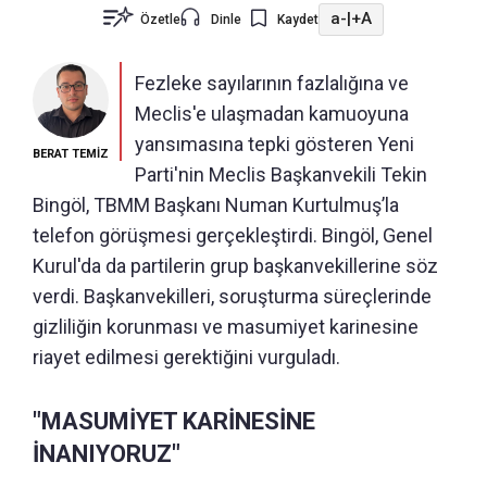
a-
|
+A
Özetle
Dinle
Kaydet
Fezleke sayılarının fazlalığına ve
Meclis'e ulaşmadan kamuoyuna
yansımasına tepki gösteren Yeni
BERAT TEMİZ
Parti'nin Meclis Başkanvekili Tekin
Bingöl, TBMM Başkanı Numan Kurtulmuş’la
telefon görüşmesi gerçekleştirdi. Bingöl, Genel
Kurul'da da partilerin grup başkanvekillerine söz
verdi. Başkanvekilleri, soruşturma süreçlerinde
gizliliğin korunması ve masumiyet karinesine
riayet edilmesi gerektiğini vurguladı.
"MASUMİYET KARİNESİNE
İNANIYORUZ"