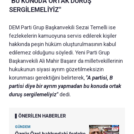
"BU KONUDA ORTAK DURUŞ
SERGİLEMELİYİZ"
DEM Parti Grup Başkanvekili Sezai Temelli ise
fezlekelerin kamuoyuna servis edilerek kişiler
hakkında peşin hüküm oluşturulmasının kabul
edilemez olduğunu söyledi. Yeni Parti Grup
Başkanvekili Ali Mahir Başarır da milletvekillerinin
hukukunun siyasi ayrım gözetilmeksizin
korunması gerektiğini belirterek,
"A partisi, B
partisi diye bir ayrım yapmadan bu konuda ortak
duruş sergilemeliyiz"
dedi.
ÖNERİLEN HABERLER
GÜNDEM
Özgür Özel hakkındaki fezleke