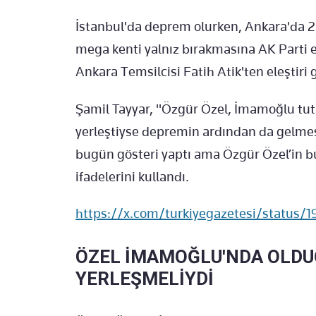
İstanbul'da deprem olurken, Ankara'da 
mega kenti yalnız bırakmasına AK Parti e
Ankara Temsilcisi Fatih Atik'ten eleştiri g
Şamil Tayyar, "Özgür Özel, İmamoğlu tut
yerleştiyse depremin ardından da gelmesi
bugün gösteri yaptı ama Özgür Özel’in bu
ifadelerini kullandı.
https://x.com/turkiyegazetesi/status/
ÖZEL İMAMOĞLU'NDA OLDUĞ
YERLEŞMELİYDİ