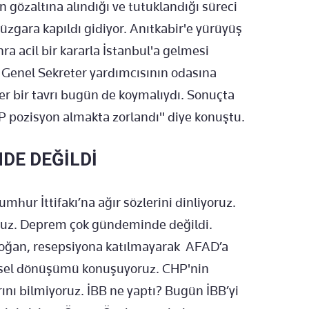
gözaltına alındığı ve tutuklandığı süreci
rüzgara kapıldı gidiyor. Anıtkabir'e yürüyüş
acil bir kararla İstanbul'a gelmesi
 Genel Sekreter yardımcısının odasına
zer bir tavrı bugün de koymalıydı. Sonuçta
P pozisyon almakta zorlandı" diye konuştu.
DE DEĞİLDİ
mhur İttifakı’na ağır sözlerini dinliyoruz.
yoruz. Deprem çok gündeminde değildi.
rdoğan, resepsiyona katılmayarak AFAD’a
entsel dönüşümü konuşuyoruz. CHP'nin
nı bilmiyoruz. İBB ne yaptı? Bugün İBB’yi