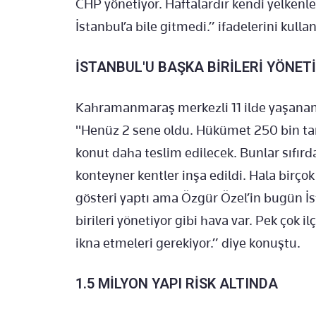
CHP yönetiyor. Haftalardır kendi yelkenle
İstanbul’a bile gitmedi.” ifadelerini kullan
İSTANBUL'U BAŞKA BİRİLERİ YÖNET
Kahramanmaraş merkezli 11 ilde yaşanan 
"Henüz 2 sene oldu. Hükümet 250 bin tan
konut daha teslim edilecek. Bunlar sıfırd
konteyner kentler inşa edildi. Hala birç
gösteri yaptı ama Özgür Özel’in bugün İst
birileri yönetiyor gibi hava var. Pek çok i
ikna etmeleri gerekiyor.” diye konuştu.
1.5 MİLYON YAPI RİSK ALTINDA