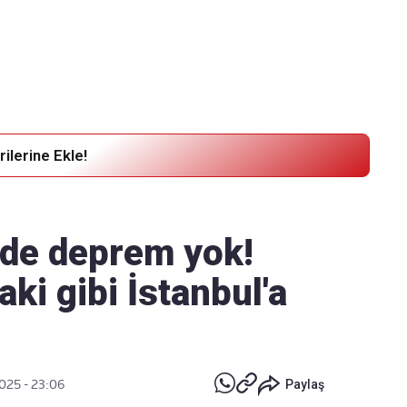
Haber Verin
Editör masamıza bilgi ve materyal göndermek için
tıklayın
ilerine Ekle!
de deprem yok!
ki gibi İstanbul'a
025 - 23:06
Paylaş