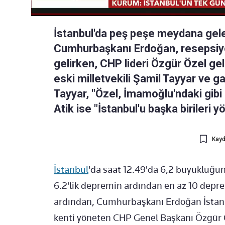
İstanbul'da peş peşe meydana gele
Cumhurbaşkanı Erdoğan, resepsiy
gelirken, CHP lideri Özgür Özel ge
eski milletvekili Şamil Tayyar ve gaz
Tayyar, "Özel, İmamoğlu'ndaki gib
Atik ise "İstanbul'u başka birileri y
Kayd
İstanbul
'da saat 12.49'da 6,2 büyüklüğün
6.2'lik depremin ardından en az 10 depre
ardından, Cumhurbaşkanı Erdoğan İstanb
kenti yöneten CHP Genel Başkanı Özgür Ö