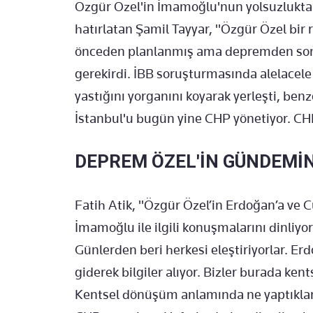
Özgür Özel'in İmamoğlu'nun yolsuzluktan 
hatırlatan Şamil Tayyar, "Özgür Özel bir 
önceden planlanmış ama depremden sonra 
gerekirdi. İBB soruşturmasında alelacele
yastığını yorganını koyarak yerleşti, ben
İstanbul'u bugün yine CHP yönetiyor. CH
DEPREM ÖZEL'İN GÜNDEMİN
Fatih Atik, "Özgür Özel’in Erdoğan’a ve Cu
İmamoğlu ile ilgili konuşmalarını dinli
Günlerden beri herkesi eleştiriyorlar. E
giderek bilgiler alıyor. Bizler burada k
Kentsel dönüşüm anlamında ne yaptıkları