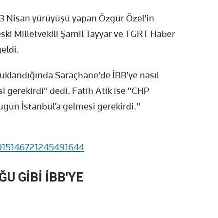
23 Nisan yürüyüşü yapan Özgür Özel'in
ski Milletvekili Şamil Tayyar ve TGRT Haber
eldi.
uklandığında Saraçhane'de İBB'ye nasıl
 gerekirdi" dedi. Fatih Atik ise "CHP
gün İstanbul’a gelmesi gerekirdi."
1915146721245491644
U GİBİ İBB'YE