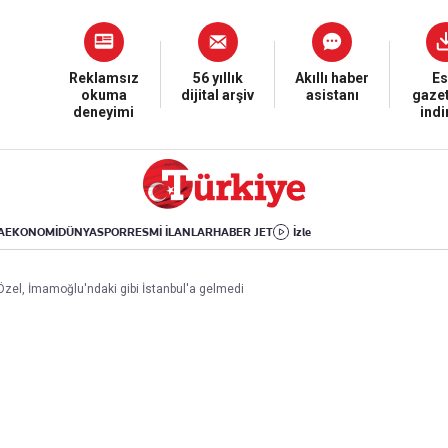
Dünya
Yaşam
Kültür-Sanat
Orta Doğu
Sağlık
Sinema
Avrupa
Hava Durumu
Arkeoloji
Reklamsız
56 yıllık
Akıllı haber
Es
okuma
dijital arşiv
asistanı
gazet
Amerika
Yemek
Kitap
deneyimi
ind
Afrika
Seyahat
Tarih
İsrail-Gazze
Aktüel
A
EKONOMİ
DÜNYA
SPOR
RESMİ İLANLAR
HABER JET
İzle
Uygulamalar
el, İmamoğlu'ndaki gibi İstanbul'a gelmedi
rı