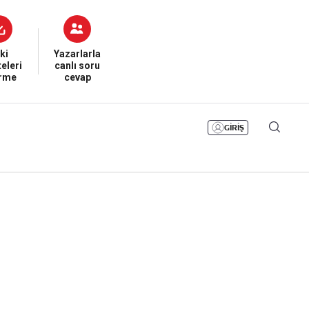
Bizim Sayfa
Namaz Vakitleri
Sesli Yayınlar
ki
Yazarlarla
eleri
canlı soru
irme
cevap
GİRİŞ