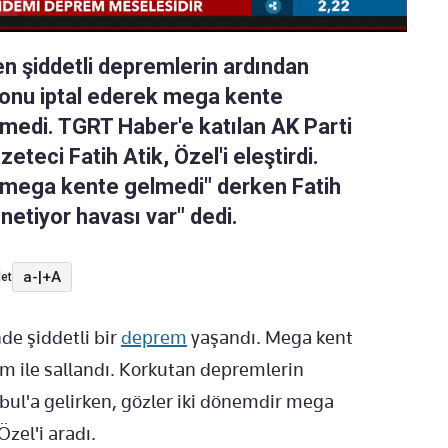
n şiddetli depremlerin ardından
onu iptal ederek mega kente
lmedi. TGRT Haber'e katılan AK Parti
eteci Fatih Atik, Özel'i eleştirdi.
i mega kente gelmedi" derken Fatih
önetiyor havası var" dedi.
a-
|
+A
et
de şiddetli bir
deprem
yaşandı. Mega kent
m ile sallandı. Korkutan depremlerin
ul'a gelirken, gözler iki dönemdir mega
zel'i aradı.