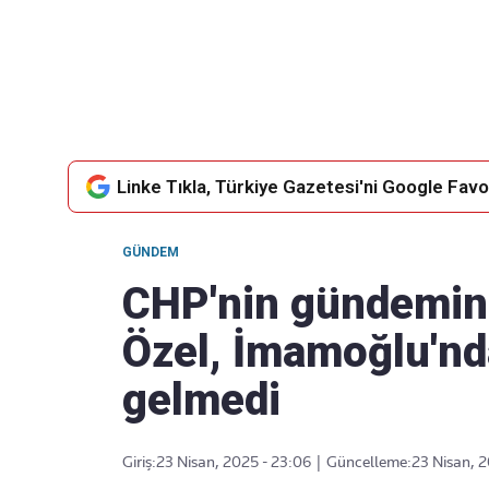
Takip Edin
Favori mecralarınızda haber akışımıza ulaşın
Linke Tıkla, Türkiye Gazetesi'ni Google Favor
GÜNDEM
CHP'nin gündemin
Özel, İmamoğlu'nda
gelmedi
Giriş:
23 Nisan, 2025 - 23:06
|
Güncelleme:
23 Nisan, 2