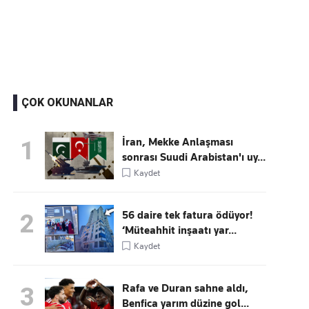
Kaçırmayın
Ücretsiz üye olun, gündemi şekillendiren gelişmeleri önce siz duyun
ÇOK OKUNANLAR
İran, Mekke Anlaşması
1
sonrası Suudi Arabistan'ı uy...
Kaydet
56 daire tek fatura ödüyor!
2
‘Müteahhit inşaatı yar...
Kaydet
Rafa ve Duran sahne aldı,
3
Benfica yarım düzine gol...