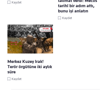
talimat verdi: Meclis
Kaydet
tarihî bir adım attı,
bunu iyi anlatın
Kaydet
Merkez Kuzey Irak!
Terör örgütüne iki aylık
süre
Kaydet