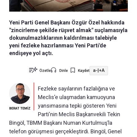
Yeni Parti Genel Başkanı Özgür Özel hakkında
"zincirleme şekilde rüşvet almak" suçlamasıyla
dokunulmazlıklarının kaldırılması talebiyle
yeni fezleke hazırlanması Yeni Parti'de
endişeye yol açtı.
a-
|
+A
Özetle
Dinle
Kaydet
Fezleke sayılarının fazlalığına ve
Meclis'e ulaşmadan kamuoyuna
yansımasına tepki gösteren Yeni
BERAT TEMİZ
Parti'nin Meclis Başkanvekili Tekin
Bingöl, TBMM Başkanı Numan Kurtulmuş’la
telefon görüşmesi gerçekleştirdi. Bingöl, Genel