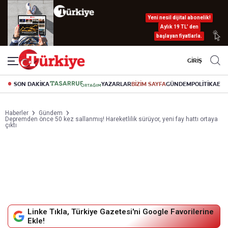
Yeni nesil dijital abonelik!
Aylık 19 TL’ den
başlayan fiyatlarla.
GİRİŞ
SON DAKİKA
YAZARLAR
BİZİM SAYFA
GÜNDEM
POLİTİKA
EK
Haberler
Gündem
Depremden önce 50 kez sallanmış! Hareketlilik sürüyor, yeni fay hattı ortaya
çıktı
Linke Tıkla, Türkiye Gazetesi'ni Google Favorilerine
Ekle!