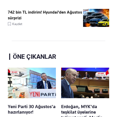
742 bin TL indirim! Hyundai'den Ağustos
sürprizi
Kaydet
ÖNE ÇIKANLAR
Yeni Parti 30 Ağustos'a
Erdoğan, MYK'da
hazırlanıyor!
teşkilat üyelerine