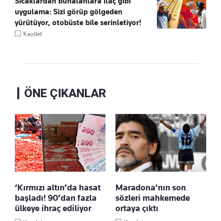
Sıcaklardan bunalanlara ilaç gibi
uygulama: Sizi görüp gölgeden
yürütüyor, otobüste bile serinletiyor!
Kaydet
ÖNE ÇIKANLAR
‘Kırmızı altın’da hasat
Maradona'nın son
başladı! 90’dan fazla
sözleri mahkemede
ülkeye ihraç ediliyor
ortaya çıktı