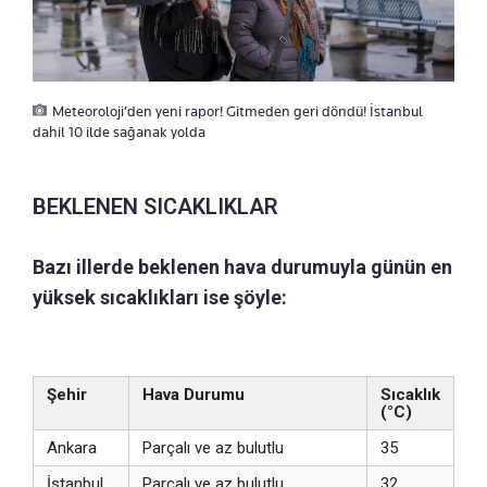
Meteoroloji’den yeni rapor! Gitmeden geri döndü! İstanbul
dahil 10 ilde sağanak yolda
BEKLENEN SICAKLIKLAR
Bazı illerde beklenen hava durumuyla günün en
yüksek sıcaklıkları ise şöyle:
Şehir
Hava Durumu
Sıcaklık
(°C)
Ankara
Parçalı ve az bulutlu
35
İstanbul
Parçalı ve az bulutlu
32