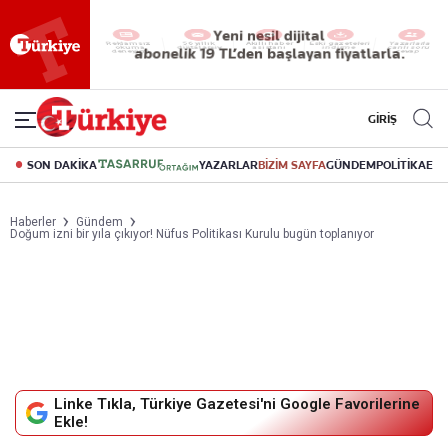
Yeni nesil dijital
abonelik 19 TL’den başlayan fiyatlarla.
GİRİŞ
SON DAKİKA
YAZARLAR
BİZİM SAYFA
GÜNDEM
POLİTİKA
EK
Haberler
Gündem
Doğum izni bir yıla çıkıyor! Nüfus Politikası Kurulu bugün toplanıyor
Linke Tıkla, Türkiye Gazetesi'ni Google Favorilerine
Ekle!