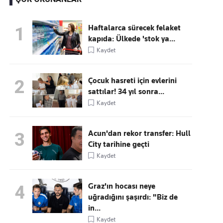
Haftalarca sürecek felaket
1
kapıda: Ülkede 'stok ya...
Kaçırmayın
Kaydet
Ücretsiz üye olun, gündemi
şekillendiren gelişmeleri önce siz duyun
Çocuk hasreti için evlerini
2
sattılar! 34 yıl sonra...
Kaydet
Acun'dan rekor transfer: Hull
3
City tarihine geçti
Kaydet
Graz'ın hocası neye
4
uğradığını şaşırdı: "Biz de
in...
Kaydet