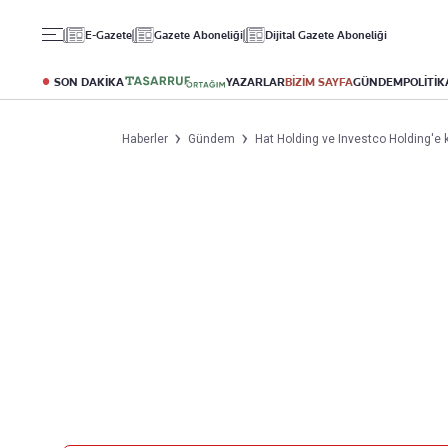
Gündem
Ekonomi
Spor
E-Gazete
Gazete Aboneliği
Dijital Gazete Aboneliği
Politika
Borsa
Futbol
Eğitim
Altın
Puan Durumu
SON DAKİKA
YAZARLAR
BİZİM SAYFA
GÜNDEM
POLİTİK
Döviz
Fikstür
Hisse Senedi
Şampiyonlar Ligi
Haberler
Gündem
Hat Holding ve Investco Holding'e 
Kripto Para
Avrupa Ligi
Emlak
Basketbol
T-Otomobil
Turizm
Yazarlar
Diğer Kategoriler
Kurumsal
Bugünün Yazarları
Magazin
Hakkımızda
Tüm Yazarlar
Teknoloji
İletişim
Resmî Ilanlar
Künye
Haberler
Gazete Aboneliği
Foto Haber
Danışma Telefonları
Video Galeri
Yasal
Reklam Ver