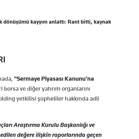
k dönüşümü kayyım anlattı: Rant bitti, kaynak
RI
amada,
"Sermaye Piyasası Kanunu'na
i borsa ve diğer yatırım organlarını
lding yetkilisi şüpheliler hakkında adli
ları Araştırma Kurulu Başkanlığı ve
dilen değere ilişkin raporlarında geçen