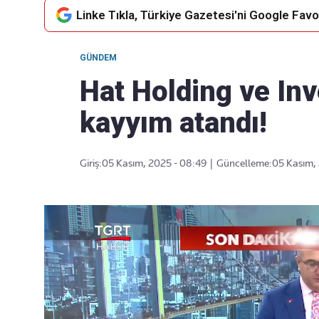
Linke Tıkla, Türkiye Gazetesi'ni Google Favor
GÜNDEM
Takip Edin
Favori mecralarınızda haber
Hat Holding ve Inv
akışımıza ulaşın
kayyım atandı!
Giriş:
05 Kasım, 2025 - 08:49
|
Güncelleme:
05 Kasım,