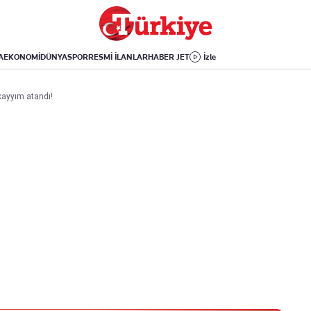
Dünya
Yaşam
Kültür-Sanat
Orta Doğu
Sağlık
Sinema
Avrupa
Hava Durumu
Arkeoloji
A
EKONOMİ
DÜNYA
SPOR
RESMİ İLANLAR
HABER JET
İzle
Amerika
Yemek
Kitap
Afrika
Seyahat
Tarih
kayyım atandı!
İsrail-Gazze
Aktüel
Uygulamalar