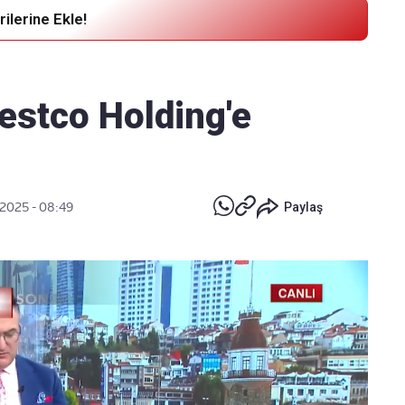
ilerine Ekle!
Haber Verin
Editör masamıza bilgi ve materyal
estco Holding'e
göndermek için
tıklayın
 2025 - 08:49
Paylaş