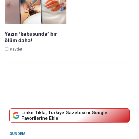
Yazın ‘kabusunda’ bir
ölüm daha!
Kaydet
Linke Tıkla, Türkiye Gazetesi'ni Google
Favorilerine Ekle!
GÜNDEM