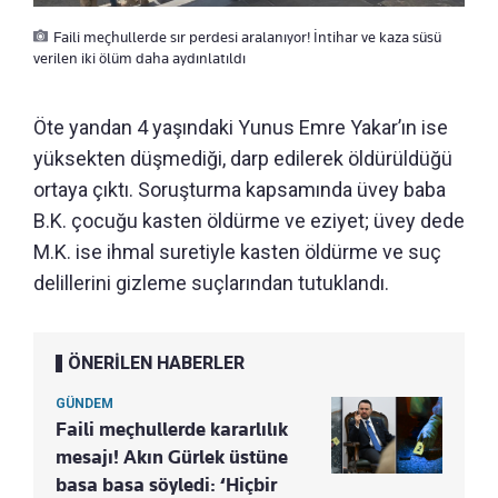
Faili meçhullerde sır perdesi aralanıyor! İntihar ve kaza süsü
verilen iki ölüm daha aydınlatıldı
Öte yandan 4 yaşındaki Yunus Emre Yakar’ın ise
yüksekten düşmediği, darp edilerek öldürüldüğü
ortaya çıktı. Soruşturma kapsamında üvey baba
B.K. çocuğu kasten öldürme ve eziyet; üvey dede
M.K. ise ihmal suretiyle kasten öldürme ve suç
delillerini gizleme suçlarından tutuklandı.
ÖNERİLEN HABERLER
GÜNDEM
Faili meçhullerde kararlılık
mesajı! Akın Gürlek üstüne
basa basa söyledi: ‘Hiçbir