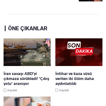
ÖNE ÇIKANLAR
İran savaşı ABD’yi
İntihar ve kaza süsü
çıkmaza sürükledi! 'Çıkış
verilen iki ölüm daha
yolu' aranıyor
aydınlatıldı
Kaydet
Kaydet