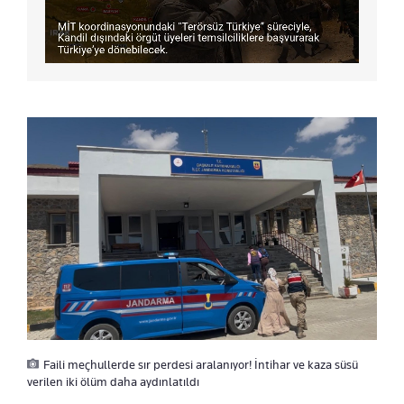
Faili meçhullerde sır perdesi aralanıyor! İntihar ve kaza süsü
verilen iki ölüm daha aydınlatıldı