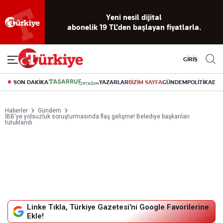
Yeni nesil dijital
abonelik 19 TL’den başlayan fiyatlarla.
GİRİŞ
SON DAKİKA
YAZARLAR
BİZİM SAYFA
GÜNDEM
POLİTİKA
EK
Haberler
Gündem
İBB'ye yolsuzluk soruşturmasında flaş gelişme! Belediye başkanları
tutuklandı
Linke Tıkla, Türkiye Gazetesi'ni Google Favorilerine
Ekle!