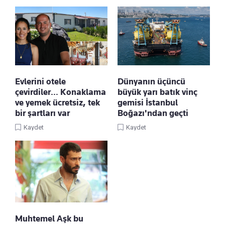
Evlerini otele
Dünyanın üçüncü
çevirdiler… Konaklama
büyük yarı batık vinç
ve yemek ücretsiz, tek
gemisi İstanbul
bir şartları var
Boğazı'ndan geçti
Kaydet
Kaydet
Muhtemel Aşk bu