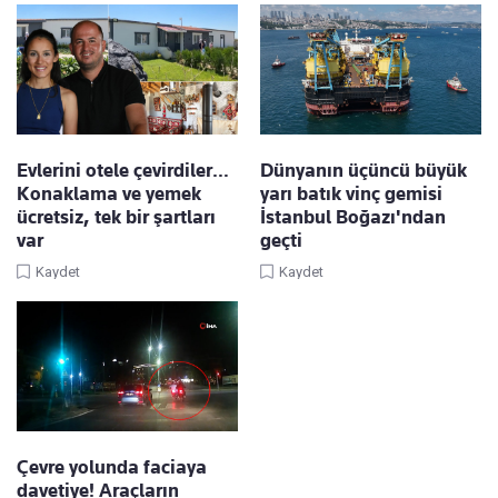
Evlerini otele çevirdiler…
Dünyanın üçüncü büyük
Konaklama ve yemek
yarı batık vinç gemisi
ücretsiz, tek bir şartları
İstanbul Boğazı'ndan
var
geçti
Kaydet
Kaydet
Çevre yolunda faciaya
davetiye! Araçların