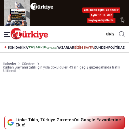
Yeni nesil dijital abonelik!
Aylık 19 TL’ den
başlayan fiyatlarla.
GİRİŞ
SON DAKİKA
YAZARLAR
BİZİM SAYFA
GÜNDEM
POLİTİKA
EK
Haberler
Gündem
Kurban Bayramı tatili için yola döküldüler! 43 ilin geçiş güzergahında trafik
kilitlendi
Linke Tıkla, Türkiye Gazetesi'ni Google Favorilerine
Ekle!