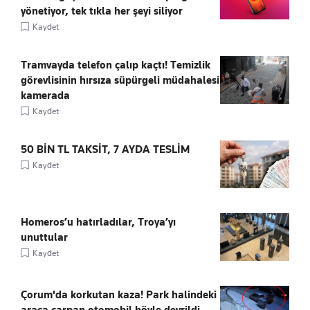
yönetiyor, tek tıkla her şeyi siliyor
Kaydet
Tramvayda telefon çalıp kaçtı! Temizlik
görevlisinin hırsıza süpürgeli müdahalesi
kamerada
Kaydet
50 BİN TL TAKSİT, 7 AYDA TESLİM
Kaydet
Homeros’u hatırladılar, Troya’yı
unuttular
Kaydet
Çorum'da korkutan kaza! Park halindeki
araca çarpan otomobil böyle devrildi