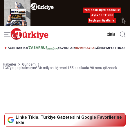
Yeni nesil dijital abonelik!
Aylık 19 TL’ den
başlayan fiyatlarla.
GİRİŞ
SON DAKİKA
YAZARLAR
BİZİM SAYFA
GÜNDEM
POLİTİKA
EK
Haberler
Gündem
LGS'ye geç kalmayın! Bir milyon öğrenci 155 dakikada 90 soru çözecek
Linke Tıkla, Türkiye Gazetesi'ni Google Favorilerine
Ekle!