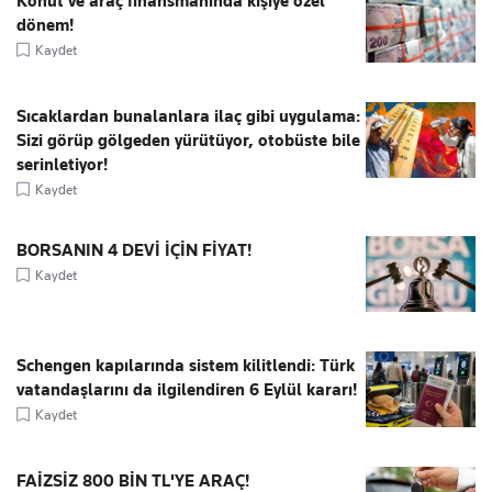
Konut ve araç finansmanında kişiye özel
dönem!
Kaydet
Sıcaklardan bunalanlara ilaç gibi uygulama:
Sizi görüp gölgeden yürütüyor, otobüste bile
serinletiyor!
Kaydet
BORSANIN 4 DEVİ İÇİN FİYAT!
Kaydet
Schengen kapılarında sistem kilitlendi: Türk
vatandaşlarını da ilgilendiren 6 Eylül kararı!
Kaydet
FAİZSİZ 800 BİN TL'YE ARAÇ!