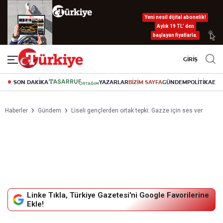
Yeni nesil dijital abonelik!
Aylık 19 TL’ den
başlayan fiyatlarla.
GİRİŞ
SON DAKİKA
YAZARLAR
BİZİM SAYFA
GÜNDEM
POLİTİKA
EK
Haberler
Gündem
Liseli gençlerden ortak tepki: Gazze için ses ver
Linke Tıkla, Türkiye Gazetesi'ni Google Favorilerine
Ekle!