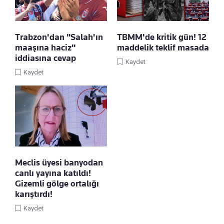
Trabzon'dan "Salah'ın
TBMM'de kritik gün! 12
maaşına haciz"
maddelik teklif masada
iddiasına cevap
Kaydet
Kaydet
Meclis üyesi banyodan
canlı yayına katıldı!
Gizemli gölge ortalığı
karıştırdı!
Kaydet