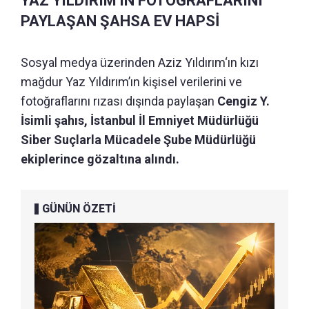
YAZ YILDIRIM'IN FOTOĞRAFLARINI
PAYLAŞAN ŞAHSA EV HAPSİ
Sosyal medya üzerinden Aziz Yıldırım‘ın kızı
mağdur Yaz Yıldırım’ın kişisel verilerini ve
fotoğraflarını rızası dışında paylaşan
Cengiz Y.
İsimli şahıs, İstanbul İl Emniyet Müdürlüğü
Siber Suçlarla Mücadele Şube Müdürlüğü
ekiplerince gözaltına alındı.
GÜNÜN ÖZETİ