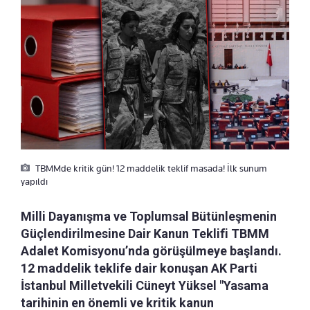
TBMMde kritik gün! 12 maddelik teklif masada! İlk sunum
yapıldı
Milli Dayanışma ve Toplumsal Bütünleşmenin
Güçlendirilmesine Dair Kanun Teklifi TBMM
Adalet Komisyonu’nda görüşülmeye başlandı.
12 maddelik teklife dair konuşan AK Parti
İstanbul Milletvekili Cüneyt Yüksel "Yasama
tarihinin en önemli ve kritik kanun