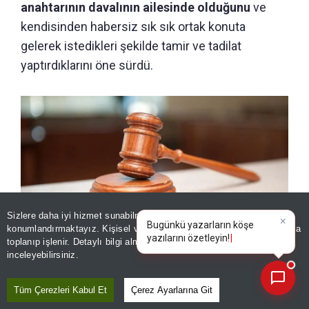
anahtarının davalının ailesinde olduğunu
ve
kendisinden habersiz sık sık ortak konuta
gelerek istedikleri şekilde tamir ve tadilat
yaptırdıklarını öne sürdü.
Sizlere daha iyi hizmet sunabilmek adına sitemizde
çerez
×
Bugünkü yazarların köşe
konumlandırmaktayız. Kişisel verileriniz, KVKK ve GDPR kapsamında
yazılarını özetleyin!
|
toplanıp işlenir. Detaylı bilgi almak için
Aydınlatma Metnimizi
📰
Son 30 güne ait haberleri, spor gelişmelerini veya yazar yazılarını sorgulayabilirsiniz.
inceleyebilirsiniz.
Boşanma sebebi sayılan alışkanlık! Yargıtay’dan çok
konuşulacak karar! 360 bin TL tazminat ödeyecek
Tüm Çerezleri Kabul Et
Çerez Ayarlarına Git