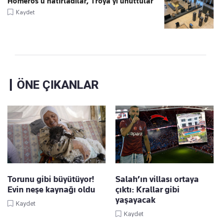
Homeros’u hatırladılar, Troya’yı unuttular
Kaydet
ÖNE ÇIKANLAR
Torunu gibi büyütüyor!
Salah’ın villası ortaya
Evin neşe kaynağı oldu
çıktı: Krallar gibi
yaşayacak
Kaydet
Kaydet