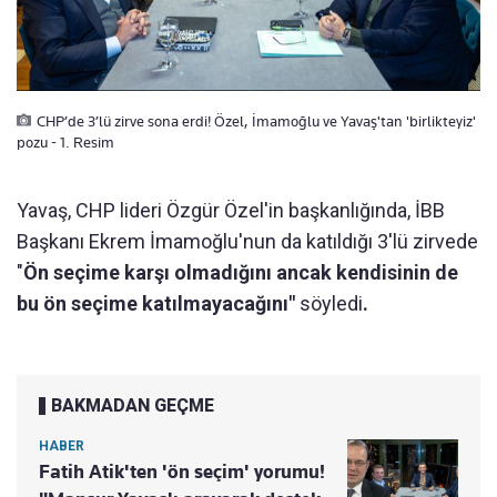
CHP’de 3’lü zirve sona erdi! Özel, İmamoğlu ve Yavaş'tan 'birlikteyiz'
pozu - 1. Resim
Yavaş, CHP lideri Özgür Özel'in başkanlığında, İBB
Başkanı Ekrem İmamoğlu'nun da katıldığı 3'lü zirvede
"
Ön seçime karşı olmadığını ancak kendisinin de
bu ön seçime katılmayacağını"
söyledi
.
BAKMADAN GEÇME
HABER
Fatih Atik'ten 'ön seçim' yorumu!