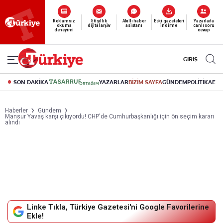
Reklamsız
56 yıllık
Akıllı haber
Eski gazeteleri
Yazarlarla
okuma
dijital arşiv
asistanı
indirme
canlı soru
deneyimi
cevap
GİRİŞ
SON DAKİKA
YAZARLAR
BİZİM SAYFA
GÜNDEM
POLİTİKA
EK
Haberler
Gündem
Mansur Yavaş karşı çıkıyordu! CHP'de Cumhurbaşkanlığı için ön seçim kararı
alındı
Linke Tıkla, Türkiye Gazetesi'ni Google Favorilerine
Ekle!