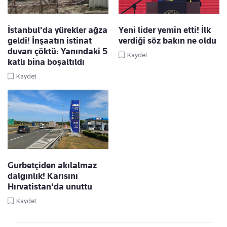
İstanbul'da yürekler ağza
Yeni lider yemin etti! İlk
geldi! İnşaatın istinat
verdiği söz bakın ne oldu
duvarı çöktü: Yanındaki 5
Kaydet
katlı bina boşaltıldı
Kaydet
Gurbetçiden akılalmaz
dalgınlık! Karısını
Hırvatistan'da unuttu
Kaydet