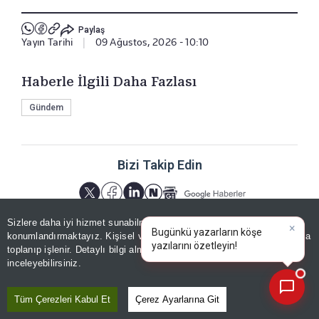
Paylaş
Yayın Tarihi
|
09 Ağustos, 2026 - 10:10
Haberle İlgili Daha Fazlası
Gündem
Bizi Takip Edin
Sizlere daha iyi hizmet sunabilmek adına sitemizde
çerez
konumlandırmaktayız. Kişisel verileriniz, KVKK ve GDPR kapsamında
×
Bugünkü yazarların k
toplanıp işlenir. Detaylı bilgi almak için
Aydınlatma Metnimizi
📰
Son 30 güne ait haberleri, spor gelişmelerini veya yazar yazılarını sorgulayabilirsiniz.
inceleyebilirsiniz.
YORUMLAR
Tüm Çerezleri Kabul Et
Çerez Ayarlarına Git