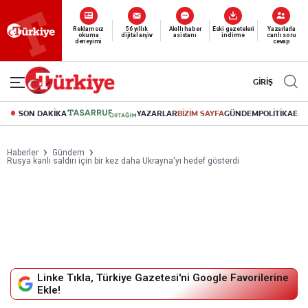
Yeni nesil dijital
abonelik 19 TL’den başlayan fiyatlarla.
GİRİŞ
SON DAKİKA
YAZARLAR
BİZİM SAYFA
GÜNDEM
POLİTİKA
EK
Haberler
Gündem
Rusya kanlı saldırı için bir kez daha Ukrayna'yı hedef gösterdi
Linke Tıkla, Türkiye Gazetesi'ni Google Favorilerine
Ekle!