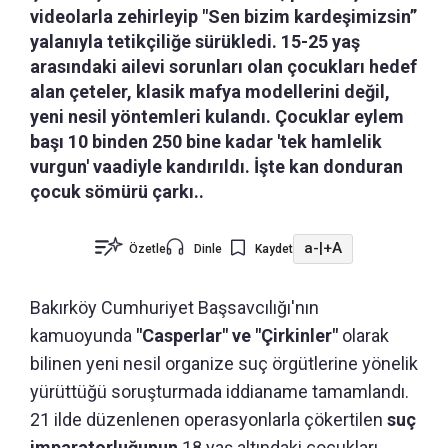
videolarla zehirleyip "Sen bizim kardeşimizsin”
yalanıyla tetikçiliğe sürükledi. 15-25 yaş
arasındaki ailevi sorunları olan çocukları hedef
alan çeteler, klasik mafya modellerini değil,
yeni nesil yöntemleri kulandı. Çocuklar eylem
başı 10 binden 250 bine kadar 'tek hamlelik
vurgun' vaadiyle kandırıldı. İşte kan donduran
çocuk sömürü çarkı..
a-
|
+A
Özetle
Dinle
Kaydet
Bakırköy Cumhuriyet Başsavcılığı'nın
kamuoyunda
"Casperlar" ve "Çirkinler"
olarak
bilinen yeni nesil organize suç örgütlerine yönelik
yürüttüğü soruşturmada iddianame tamamlandı.
21 ilde düzenlenen operasyonlarla çökertilen
suç
imparatorluğunun
18 yaş altındaki çocukları