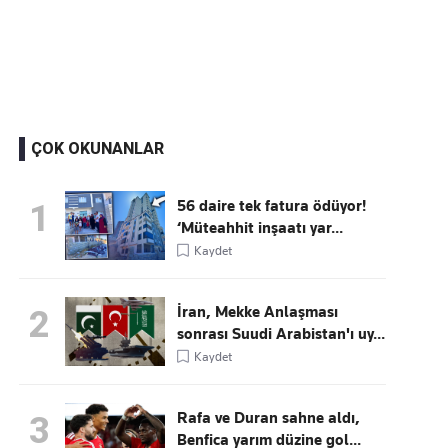
Kaçırmayın
Ücretsiz üye olun, gündemi şekillendiren gelişmeleri önce siz duyun
ÇOK OKUNANLAR
56 daire tek fatura ödüyor!
1
‘Müteahhit inşaatı yar...
Kaydet
İran, Mekke Anlaşması
2
sonrası Suudi Arabistan'ı uy...
Kaydet
Rafa ve Duran sahne aldı,
3
Benfica yarım düzine gol...