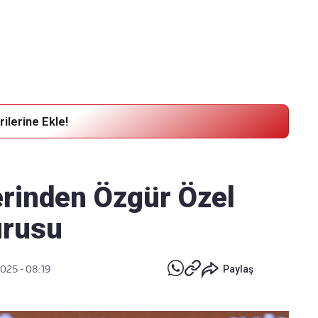
Haber Verin
Editör masamıza bilgi ve materyal göndermek için
tıklayın
ilerine Ekle!
lerinden Özgür Özel
urusu
025 - 08:19
Paylaş