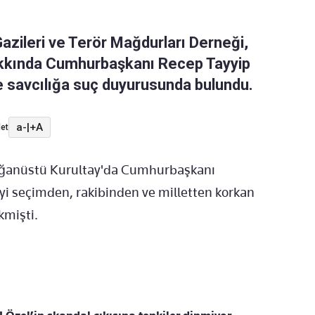
zileri ve Terör Mağdurları Derneği,
kkında Cumhurbaşkanı Recep Tayyip
e savcılığa suç duyurusunda bulundu.
a-
|
+A
et
lağanüstü Kurultay'da Cumhurbaşkanı
yi seçimden, rakibinden ve milletten korkan
kmişti.