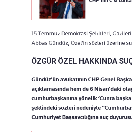
CHP’nin C’si cunta!
15 Temmuz Demokrasi Şehitleri, Gazileri
Abbas Gündüz, Özel'in sözleri üzerine s
ÖZGÜR ÖZEL HAKKINDA SU
Gündüz'ün avukatının CHP Genel Başkan
açıklamasında hem de 6 Nisan'daki ol
cumhurbaşkanına yönelik ‘Cunta başka
şeklindeki sözleri nedeniyle "Cumhurb
Cumhuriyet Başsavcılığına suç duyurusu