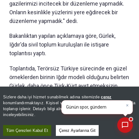
gazilerimizi incitecek bir düzenleme yapmadık.
Onların kesinlikle yüzlerini yere eğdirecek bir
düzenleme yapmadık." dedi.
Bakanlıktan yapılan açıklamaya göre, Gürlek,
Iğdır'da sivil toplum kuruluşları ile istişare
toplantısı yaptı.
Toplantıda, Terörsüz Türkiye sürecinde en güzel
örneklerden birinin Iğdır modeli olduğunu belirten
Gürlek, daha önce Türk-Kürt ayırt etmeksizin
×
kardeşçe yaşadıklarını, şimdi de kol kola
Günün spor, gündem ve
Sizlere daha iyi hizmet sunabilmek adına sitemizde
çerez
ekonomi gelişmelerini analiz
yaşayacaklarını ifade etti.
konumlandırmaktayız. Kişisel verileriniz, KVKK ve GDPR kapsamında
edin!
|
toplanıp işlenir. Detaylı bilgi almak için
Aydınlatma Metnimizi
📰
Son 30 güne ait haberleri, spor gelişmelerini veya yazar yazılarını sorgulayabilirsiniz.
inceleyebilirsiniz.
Tüm Çerezleri Kabul Et
Çerez Ayarlarına Git