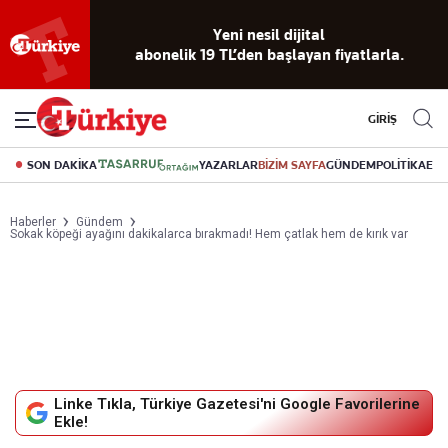
Yeni nesil dijital
abonelik 19 TL’den başlayan fiyatlarla.
GİRİŞ
SON DAKİKA
YAZARLAR
BİZİM SAYFA
GÜNDEM
POLİTİKA
EK
Haberler
Gündem
Sokak köpeği ayağını dakikalarca bırakmadı! Hem çatlak hem de kırık var
Linke Tıkla, Türkiye Gazetesi'ni Google Favorilerine
Ekle!