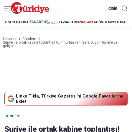
GİRİŞ
SON DAKİKA
YAZARLAR
BİZİM SAYFA
GÜNDEM
POLİTİKA
EK
Haberler
Gündem
Suriye ile ortak kabine toplantısı! Cumhurbaşkanı Şara bugün Türkiye'ye
geliyor
Linke Tıkla, Türkiye Gazetesi'ni Google Favorilerine
Ekle!
GÜNDEM
Suriye ile ortak kabine toplantısı!