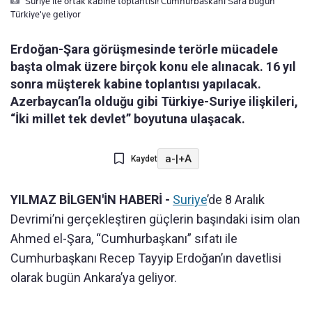
Suriye ile ortak kabine toplantisi! Cumhurbaskani Sara bugün
Türkiye'ye geliyor
Erdoğan-Şara görüşmesinde terörle mücadele
başta olmak üzere birçok konu ele alınacak. 16 yıl
sonra müşterek kabine toplantısı yapılacak.
Azerbaycan’la olduğu gibi Türkiye-Suriye ilişkileri,
“İki millet tek devlet” boyutuna ulaşacak.
a-
|
+A
Kaydet
YILMAZ BİLGEN'İN HABERİ -
Suriye
’de 8 Aralık
Devrimi’ni gerçekleştiren güçlerin başındaki isim olan
Ahmed el-Şara, “Cumhurbaşkanı” sıfatı ile
Cumhurbaşkanı Recep Tayyip Erdoğan’ın davetlisi
olarak bugün Ankara’ya geliyor.