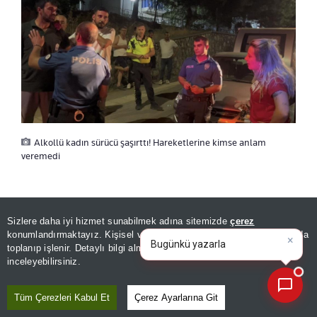
Alkollü kadın sürücü şaşırttı! Hareketlerine kimse anlam
veremedi
HEM SUÇLU HEM GÜÇLÜ
Sizlere daha iyi hizmet sunabilmek adına sitemizde
çerez
×
Bugünkü yazarların köşe
konumlandırmaktayız. Kişisel verileriniz, KVKK ve GDPR kapsamında
yazılarını özetleyin!
Olay yerine gelen çarptığı park halindeki
toplanıp işlenir. Detaylı bilgi almak için
Aydınlatma Metnimizi
📰
Son 30 güne ait haberleri, spor gelişmelerini veya yazar yazılarını sorgulayabilirsiniz.
inceleyebilirsiniz.
otomobilin sahibine de sinirlenen kadın sürücü,
"
Ne dik dik bakıyorsun. Bir sorunun varsa gel
"
Tüm Çerezleri Kabul Et
Çerez Ayarlarına Git
diyerek tehditkar ifadeler kullandı.