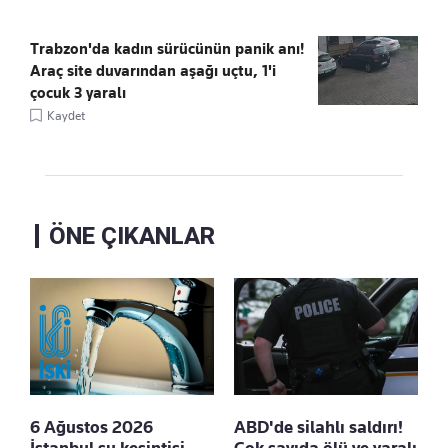
Trabzon'da kadın sürücünün panik anı!
Araç site duvarından aşağı uçtu, 1'i
çocuk 3 yaralı
Kaydet
ÖNE ÇIKANLAR
6 Ağustos 2026
ABD'de silahlı saldırı!
İstanbul su kesintisi
Çok sayıda ölü ve yaralı