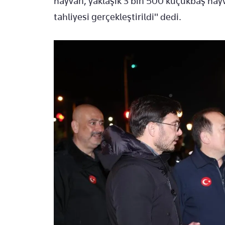
hayvan, yaklaşık 3 bin 500 küçükbaş hayv
tahliyesi gerçekleştirildi" dedi.