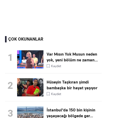
Kaçırmayın
Ücretsiz üye olun, gündemi
şekillendiren gelişmeleri önce siz duyun
ÇOK OKUNANLAR
Var Mısın Yok Musun neden
1
yok, yeni bölüm ne zaman...
Kaydet
Hüseyin Taşkıran şimdi
2
bambaşka bir hayat yaşıyor
Kaydet
İstanbul'da 150 bin kişinin
3
yaşayacağı bölgede ger...