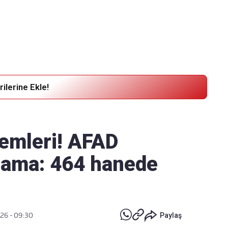
Haber Verin
Editör masamıza bilgi ve materyal
göndermek için
tıklayın
ilerine Ekle!
lemleri! AFAD
lama: 464 hanede
026 - 09:30
Paylaş