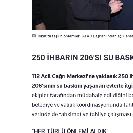
Tokat'ta taşkın önlemleri! AFAD Başkanı'ndan açıklama
250 İHBARIN 206'SI SU BAS
112 Acil Çağrı Merkezi'ne yaklaşık 250 i
206'sının su baskını yaşanan evlerle ilg
ekipler tarafından müdahale edildiğini b
belediye ve valilik koordinasyonunda tahl
yerinde de tahkimat ve tahliye çalışması g
"HER TÜRLÜ ÖNLEMİ ALDIK"