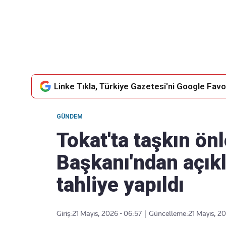
Takip Edin
Favori mecralarınızda haber
akışımıza ulaşın
Linke Tıkla, Türkiye Gazetesi'ni Google Favor
GÜNDEM
Tokat'ta taşkın ön
Başkanı'ndan açık
tahliye yapıldı
Giriş:
21 Mayıs, 2026 - 06:57
|
Güncelleme:
21 Mayıs, 2