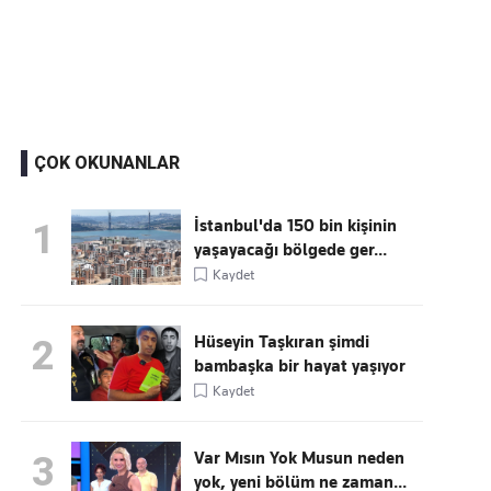
Kaçırmayın
Ücretsiz üye olun, gündemi
şekillendiren gelişmeleri önce siz duyun
ÇOK OKUNANLAR
İstanbul'da 150 bin kişinin
1
yaşayacağı bölgede ger...
Kaydet
Hüseyin Taşkıran şimdi
2
bambaşka bir hayat yaşıyor
Kaydet
Var Mısın Yok Musun neden
3
yok, yeni bölüm ne zaman...