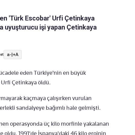
inen 'Türk Escobar' Urfi Çetinkaya
ta uyuşturucu işi yapan Çetinkaya
a-
|
+A
et
mücadele eden Türkiye'nin en büyük
 Urfi Çetinkaya öldü.
uymayarak kaçmaya çalışırken vurulan
rlekli sandalyeye bağımlı hale gelmişti.
nlenen operasyonda üç kilo morfinle yakalanan
e oldu. 1991'de İspanya'daki 46 kilo eroinin