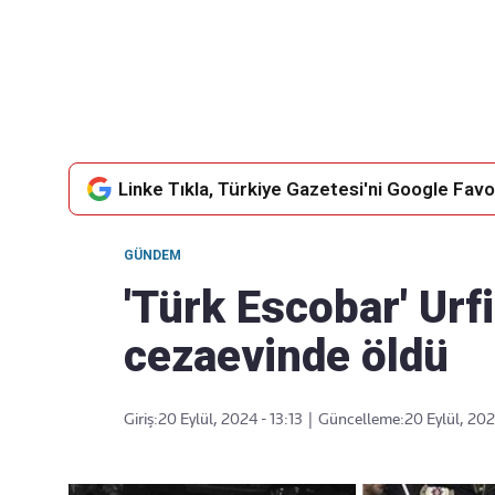
Takip Edin
Favori mecralarınızda haber
akışımıza ulaşın
Linke Tıkla, Türkiye Gazetesi'ni Google Favor
GÜNDEM
'Türk Escobar' Urf
cezaevinde öldü
Giriş:
20 Eylül, 2024 - 13:13
|
Güncelleme:
20 Eylül, 202