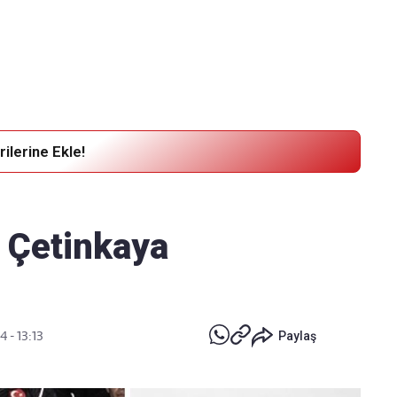
Haber Verin
Editör masamıza bilgi ve materyal
göndermek için
tıklayın
ilerine Ekle!
i Çetinkaya
4 - 13:13
Paylaş