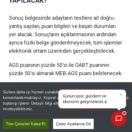
YAPILACAK?
Sonuç belgesinde adayların testlere ait doğru-
yanlış sayıları, puan bilgileri ve başarı durumları
yer alacak. Sonuçların açıklanmasının ardından
ayrıca fiziki belge gönderilmeyecek, tüm işlemler
elektronik ortam üzerinden gerçekleştirilecek.
AGS puanının yüzde 50'si ile ÖABT puanının
yüzde 50'si alınarak MEB-AGS puanı belirlenecek.
×
Günün spor, gündem ve
Sizlere daha iyi hizmet sunabilmek adına sitemizde
çerez
GÜNÜN ÖZETİ
ekonomi gelişmelerini analiz
konumlandırmaktayız. Kişisel verileriniz, KVKK ve GDPR kapsamında
edin!
toplanıp işlenir. Detaylı bilgi almak için
Aydınlatma Metnimizi
📰
Son 30 güne ait haberleri, spor gelişmelerini veya yazar yazılarını sorgulayabilirsiniz.
inceleyebilirsiniz.
Tüm Çerezleri Kabul Et
Çerez Ayarlarına Git