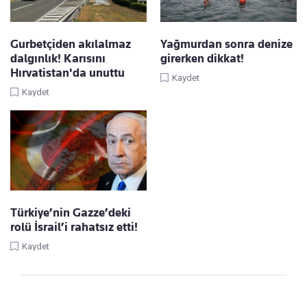
Gurbetçiden akılalmaz
Yağmurdan sonra denize
dalgınlık! Karısını
girerken dikkat!
Hırvatistan'da unuttu
Kaydet
Kaydet
Türkiye’nin Gazze’deki
rolü İsrail’i rahatsız etti!
Kaydet