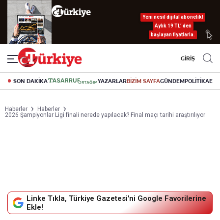
Yeni nesil dijital abonelik!
Aylık 19 TL’ den
başlayan fiyatlarla.
GİRİŞ
SON DAKİKA
YAZARLAR
BİZİM SAYFA
GÜNDEM
POLİTİKA
EK
Haberler
Haberler
2026 Şampiyonlar Ligi finali nerede yapılacak? Final maçı tarihi araştırılıyor
Linke Tıkla, Türkiye Gazetesi'ni Google Favorilerine
Ekle!