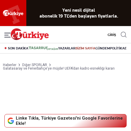
Yeni nesil dijital
abonelik 19 TL’den başlayan fiyatlarla.
GİRİŞ
SON DAKİKA
YAZARLAR
BİZİM SAYFA
GÜNDEM
POLİTİKA
EK
Haberler
Diğer SPORLAR
Galatasaray ve Fenerbahçe'ye müjde! UEFA’dan kadro esnekliği kararı
Linke Tıkla, Türkiye Gazetesi'ni Google Favorilerine
Ekle!