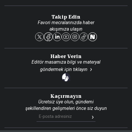
Video Galeri
Gazete Aboneliği
Danışma Telefonları
Takip Edin
Favori mecralarınızda haber
Yasal
akışımıza ulaşın
Reklam Ver
Haber Verin
Editör masamıza bilgi ve materyal
göndermek için
tıklayın
Kaçırmayın
Ücretsiz üye olun, gündemi
şekillendiren gelişmeleri önce siz duyun