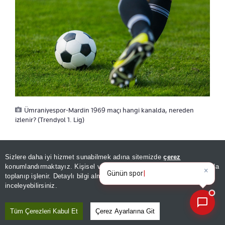
Ümraniyespor-Mardin 1969 maçı hangi kanalda, nereden
izlenir? (Trendyol 1. Lig)
ÜMRANİYESPOR-MARDİN 1969 MAÇI
Sizlere daha iyi hizmet sunabilmek adına sitemizde
çerez
×
Günün spor, gündem ve
konumlandırmaktayız. Kişisel verileriniz, KVKK ve GDPR kapsamında
ŞİFRESİZ CANLI NEREDEN İZLENİR?
ekonomi gelişmelerini anali
toplanıp işlenir. Detaylı bilgi almak için
Aydınlatma Metnimizi
📰
Son 30 güne ait haberleri, spor gelişmelerini veya yazar yazılarını sorgulayabilirsiniz.
inceleyebilirsiniz.
Ümraniyespor-Mardin 1969 Spor maçını şifresiz
Tüm Çerezleri Kabul Et
Çerez Ayarlarına Git
izlemek isteyen futbolseverler TRT Kurdi'yi takip