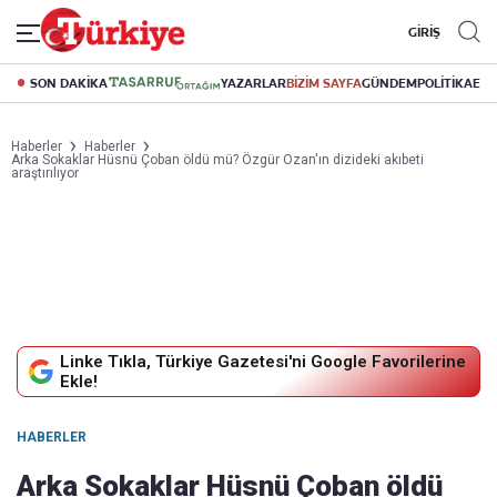
GİRİŞ
SON DAKİKA
YAZARLAR
BİZİM SAYFA
GÜNDEM
POLİTİKA
EK
Haberler
Haberler
Arka Sokaklar Hüsnü Çoban öldü mü? Özgür Ozan'ın dizideki akıbeti
araştırılıyor
Linke Tıkla, Türkiye Gazetesi'ni Google Favorilerine
Ekle!
HABERLER
Arka Sokaklar Hüsnü Çoban öldü