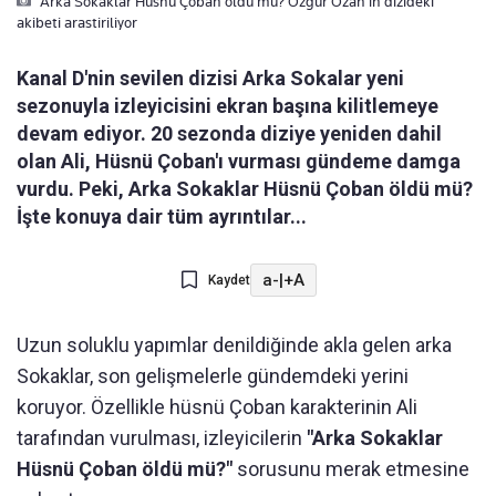
Arka Sokaklar Hüsnü Çoban öldü mü? Özgür Ozan'in dizideki
akibeti arastiriliyor
Kanal D'nin sevilen dizisi Arka Sokalar yeni
sezonuyla izleyicisini ekran başına kilitlemeye
devam ediyor. 20 sezonda diziye yeniden dahil
olan Ali, Hüsnü Çoban'ı vurması gündeme damga
vurdu. Peki, Arka Sokaklar Hüsnü Çoban öldü mü?
İşte konuya dair tüm ayrıntılar...
a-
|
+A
Kaydet
Uzun soluklu yapımlar denildiğinde akla gelen arka
Sokaklar, son gelişmelerle gündemdeki yerini
koruyor. Özellikle hüsnü Çoban karakterinin Ali
tarafından vurulması, izleyicilerin
"Arka Sokaklar
Hüsnü Çoban öldü mü?"
sorusunu merak etmesine