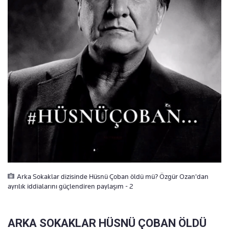
Arka Sokaklar dizisinde Hüsnü Çoban öldü mü? Özgür Ozan'dan
ayrılık iddialarını güçlendiren paylaşım - 2
ARKA SOKAKLAR HÜSNÜ ÇOBAN ÖLDÜ