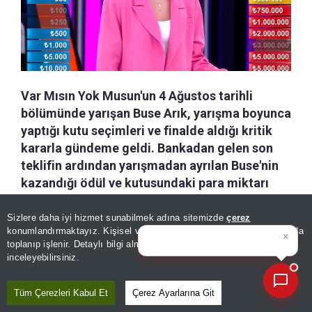
Var Mısın Yok Musun'un 4 Ağustos tarihli
bölümünde yarışan Buse Arık, yarışma boyunca
yaptığı kutu seçimleri ve finalde aldığı kritik
kararla gündeme geldi. Bankadan gelen son
teklifin ardından yarışmadan ayrılan Buse'nin
kazandığı ödül ve kutusundaki para miktarı
izleyiciler tarafından merak ediliyor. Peki, Var
Mısın Yok Musun Buse ne kadar kazandı?
Sizlere daha iyi hizmet sunabilmek adına sitemizde
çerez
×
Bugünün öne çıkan manşetleri
konumlandırmaktayız. Kişisel verileriniz, KVKK ve GDPR kapsamında
ve gel
toplanıp işlenir. Detaylı bilgi almak için
Aydınlatma Metnimizi
📰
Son 30 güne ait haberleri, spor gelişmelerini veya yazar yazılarını sorgulayabilirsiniz.
a-
|
+A
inceleyebilirsiniz.
Kaydet
Tüm Çerezleri Kabul Et
Çerez Ayarlarına Git
Var Mısın Yok Musun'un 28. bölümünde