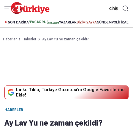
GİRİŞ
SON DAKİKA
YAZARLAR
BİZİM SAYFA
GÜNDEM
POLİTİKA
EK
Haberler
Haberler
Ay Lav Yu ne zaman çekildi?
Linke Tıkla, Türkiye Gazetesi'ni Google Favorilerine
Ekle!
HABERLER
Ay Lav Yu ne zaman çekildi?