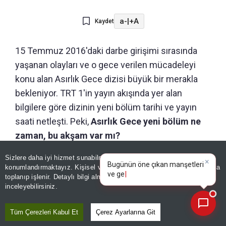
a-
|
+A
Kaydet
15 Temmuz 2016'daki darbe girişimi sırasında
yaşanan olayları ve o gece verilen mücadeleyi
konu alan Asırlık Gece dizisi büyük bir merakla
bekleniyor. TRT 1'in yayın akışında yer alan
bilgilere göre dizinin yeni bölüm tarihi ve yayın
saati netleşti. Peki,
Asırlık Gece yeni bölüm ne
zaman, bu akşam var mı?
Sizlere daha iyi hizmet sunabilmek adına sitemizde
çerez
×
Bugünün öne çıkan manşetleri
konumlandırmaktayız. Kişisel verileriniz, KVKK ve GDPR kapsamında
ve gelişmeleri neler?
toplanıp işlenir. Detaylı bilgi almak için
Aydınlatma Metnimizi
📰
Son 30 güne ait haberleri, spor gelişmelerini veya yazar yazılarını sorgulayabilirsiniz.
inceleyebilirsiniz.
Tüm Çerezleri Kabul Et
Çerez Ayarlarına Git