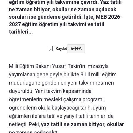
eğitim öğretim yılı takvimine çevirdi. Yaz tatili
ne zaman bitiyor, okullar ne zaman açılacak
soruları ise gündeme getirildi. İşte, MEB 2026-
2027 eğitim öğretim yılı takvimi ve tatil
tarihleri...
a-
|
+A
Kaydet
Milli Eğitim Bakanı Yusuf Tekin'in imzasıyla
yayımlanan genelgeyle birlikte 81 il milli eğitim
müdürlüğüne gönderilen yeni takvim resmen
duyuruldu. Yeni takvim kapsamında
öğretmenlerin mesleki çalışma programı,
öğrencilerin okula başlayacağı tarih, uyum
eğitimleri ile ara tatil ve yarıyıl tatili tarihleri de
netleşti. Peki,
yaz tatili ne zaman bitiyor, okullar
ne zaman açılacak?