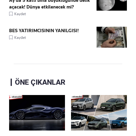
Ay'da 5 katlı bina büyüklüğünde delik
açacak! Dünya etkilenecek mi?
Kaydet
BES YATIRIMCISININ YANILGISI!
Kaydet
ÖNE ÇIKANLAR