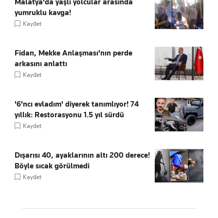
Malatya'da yaşlı yolcular arasında
yumruklu kavga!
Kaydet
Fidan, Mekke Anlaşması'nın perde
arkasını anlattı
Kaydet
'6'ncı evladım' diyerek tanımlıyor! 74
yıllık: Restorasyonu 1.5 yıl sürdü
Kaydet
Dışarısı 40, ayaklarının altı 200 derece!
Böyle sıcak görülmedi
Kaydet