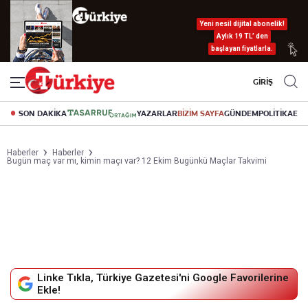
Yeni nesil dijital abonelik!
Aylık 19 TL’ den
başlayan fiyatlarla.
GİRİŞ
SON DAKİKA
YAZARLAR
BİZİM SAYFA
GÜNDEM
POLİTİKA
EK
Haberler
Haberler
Bugün maç var mı, kimin maçı var? 12 Ekim Bugünkü Maçlar Takvimi
Linke Tıkla, Türkiye Gazetesi'ni Google Favorilerine
Ekle!