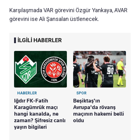
Karşılaşmada VAR görevini Özgür Yankaya, AVAR
görevini ise Ali Şansalan üstlenecek.
İLGİLİ HABERLER
HABERLER
SPOR
Iğdır FK-Fatih
Beşiktaş'ın
Karagümrük maçı
Avrupa'da rövanş
hangi kanalda, ne
maçının hakemi belli
zaman? Şifresiz canlı
oldu
yayın bilgileri