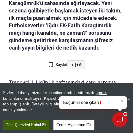
Karagümrük'ü sahasında ağırlayacak. Yeni
sezona galibiyetle başlamak isteyen iki takım,
ilk maçta puan almak için mücadele edecek.
Futbolseverler ''Iğdır FK-Fatih Karagümrük
maçı hangi kanalda, ne zaman?'' sorusunu
gündeme getirirken karşılaşmanın şifresiz
canlı yayın bilgileri de netlik kazandı.
a-
|
+A
Kaydet
Trendyol 1. Lig'in ilk haftasındaki karşılaşmaya
Aktepe Stadyumu ev sahipliği yapacak. Iğdır FK
Sizlere daha iyi hizmet sunabilmek adına sitemizde
çerez
×
Bugünün öne çıkan manşetleri
sezonun ilk maçında taraftarının önünde sahaya
konumlandırmaktayız. Kişisel verileriniz, KVKK ve GDPR kapsamında
ve gelişmeleri neler?
|
toplanıp işlenir. Detaylı bilgi almak için
Aydınlatma Metnimizi
çıkacak. Türkiye Futbol Federasyonu tarafından
📰
Son 30 güne ait haberleri, spor gelişmelerini veya yazar yazılarını sorgulayabilirsiniz.
inceleyebilirsiniz.
açıklanan hakem kadrosuna göre karşılaşmayı
Davud Dakul Çelik yönetecek. Çelik'in
Tüm Çerezleri Kabul Et
Çerez Ayarlarına Git
yardımcılıklarını Barış Çiçeksoyu ve Harun Reşit