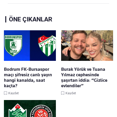
ÖNE ÇIKANLAR
Bodrum FK-Bursaspor
Burak Yörük ve Tuana
maçı şifresiz canlı yayın
Yılmaz cephesinde
hangi kanalda, saat
şaşırtan iddia: “Gizlice
kaçta?
evlendiler”
Kaydet
Kaydet