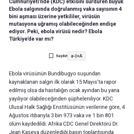
Cumhuriyeti'nde (KDC) etkisini sürdüren büyük
Ebola salgınında doğrulanmış vaka sayısının 4
bini aşması üzerine yetkililer, virüsün
mutasyona uğramış olabileceğinden endişe
ediyor. Peki, ebola virüsü nedir? Ebola
Türkiye'de var mı?
a-
|
+A
Kaydet
Ebola virüsünün Bundibugyo suşundan
kaynaklanan salgın ilk olarak 15 Mayıs'ta rapor
edilmiş olsa da hastalığın ocak ayından bu yana
yayılıyor olabileceğinden şüpheleniliyor. KDC
Ulusal Halk Sağlığı Enstitüsünün verilerine göre, 4
Ağustos itibarıyla 3 bin 973 vaka ve 1 bin 801
ölüm kaydedildi. Afrika CDC Genel Direktörü Dr.
Jean Kaseya düzenlediği basın toplantısında