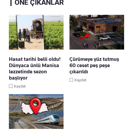
ÖNE ÇIKANLAR
Hasat tarihi belli oldu!
Çürümeye yüz tutmuş
Dünyaca ünlü Manisa
60 ceset peş peşe
lezzetinde sezon
çıkarıldı
başlıyor
Kaydet
Kaydet