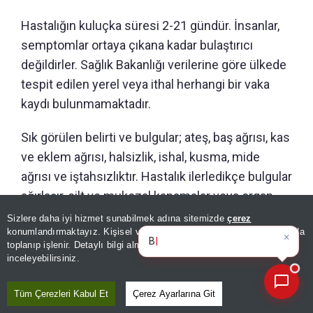
Hastalığın kuluçka süresi 2-21 gündür. İnsanlar,
semptomlar ortaya çıkana kadar bulaştırıcı
değildirler. Sağlık Bakanlığı verilerine göre ülkede
tespit edilen yerel veya ithal herhangi bir vaka
kaydı bulunmamaktadır.
Sık görülen belirti ve bulgular; ateş, baş ağrısı, kas
ve eklem ağrısı, halsizlik, ishal, kusma, mide
ağrısı ve iştahsızlıktır. Hastalık ilerledikçe bulgular
ağırlaşır, cilt ve mukozal kanamalar veya organ
içine kanamalar görülebilir.
Sizlere daha iyi hizmet sunabilmek adına sitemizde
çerez
×
Günün spor, gündem ve
konumlandırmaktayız. Kişisel verileriniz, KVKK ve GDPR kapsamında
ekonomi geliş
toplanıp işlenir. Detaylı bilgi almak için
Aydınlatma Metnimizi
Hastalığa spesifik bir tedavi yoktur. Klinikte
📰
Son 30 güne ait haberleri, spor gelişmelerini veya yazar yazılarını sorgulayabilirsiniz.
inceleyebilirsiniz.
destek tedavisi esastır. Özellikle sıvı replasman
tedavisi olmakla birlikte destekleyici tedavi
Tüm Çerezleri Kabul Et
Çerez Ayarlarına Git
uygulaması yapılmaktadır. İhtiyaç halinde böbrek