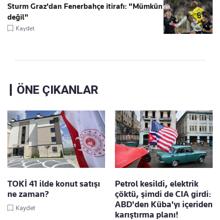
Sturm Graz'dan Fenerbahçe itirafı: "Mümkün
değil"
Kaydet
ÖNE ÇIKANLAR
TOKİ 41 ilde konut satışı
Petrol kesildi, elektrik
ne zaman?
çöktü, şimdi de CIA girdi:
ABD'den Küba'yı içeriden
Kaydet
karıştırma planı!