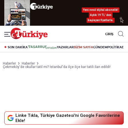
Yeni nesil dijital abonelik!
Aylık 19 TL’ den
başlayan fiyatlarla.
GİRİŞ
SON DAKİKA
YAZARLAR
BİZİM SAYFA
GÜNDEM
POLİTİKA
EK
Haberler
Haberler
Çekmeköy'de okullar tatil mi? İstanbul'da ilçe ilçe kar tatili ilan edildi!
Linke Tıkla, Türkiye Gazetesi'ni Google Favorilerine
Ekle!