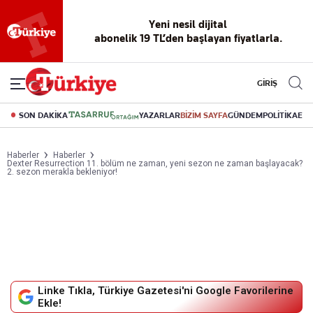
Yeni nesil dijital
abonelik 19 TL’den başlayan fiyatlarla.
GİRİŞ
SON DAKİKA
YAZARLAR
BİZİM SAYFA
GÜNDEM
POLİTİKA
EK
Haberler
Haberler
Dexter Resurrection 11. bölüm ne zaman, yeni sezon ne zaman başlayacak?
2. sezon merakla bekleniyor!
Linke Tıkla, Türkiye Gazetesi'ni Google Favorilerine
Ekle!