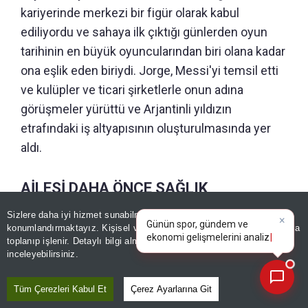
kariyerinde merkezi bir figür olarak kabul
ediliyordu ve sahaya ilk çıktığı günlerden oyun
tarihinin en büyük oyuncularından biri olana kadar
ona eşlik eden biriydi. Jorge, Messi'yi temsil etti
ve kulüpler ve ticari şirketlerle onun adına
görüşmeler yürüttü ve Arjantinli yıldızın
etrafındaki iş altyapısının oluşturulmasında yer
aldı.
AİLESİ DAHA ÖNCE SAĞLIK
SORUNUNU AÇIKLAMIŞTI
×
Günün spor, gündem ve
Sizlere daha iyi hizmet sunabilmek adına sitemizde
çerez
ekonomi gelişmelerini analiz
konumlandırmaktayız. Kişisel verileriniz, KVKK ve GDPR kapsamında
edin!
toplanıp işlenir. Detaylı bilgi almak için
Aydınlatma Metnimizi
Jorge Messi'nin sağlık durumu son dönemde
📰
Son 30 güne ait haberleri, spor gelişmelerini veya yazar yazılarını sorgulayabilirsiniz.
inceleyebilirsiniz.
gündemdeydi. Haziran ayında sağlık sorunları
yaşadığına ilişkin çeşitli iddialar ortaya atılmış,
Tüm Çerezleri Kabul Et
Çerez Ayarlarına Git
hatta hayatını kaybettiği yönünde gerçeği