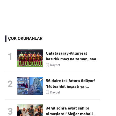
Kaçırmayın
Ücretsiz üye olun, gündemi şekillendiren gelişmeleri önce siz duyun
ÇOK OKUNANLAR
Galatasaray-Villarreal
1
hazırlık maçı ne zaman, saa...
Kaydet
56 daire tek fatura ödüyor!
2
‘Müteahhit inşaatı yar...
Kaydet
34 yıl sonra evlat sahibi
3
olmuşlardı! Meğer mahall...