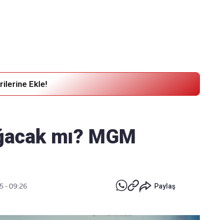
Haber Verin
Editör masamıza bilgi ve materyal göndermek için
tıklayın
ilerine Ekle!
ağacak mı? MGM
5 - 09:26
Paylaş