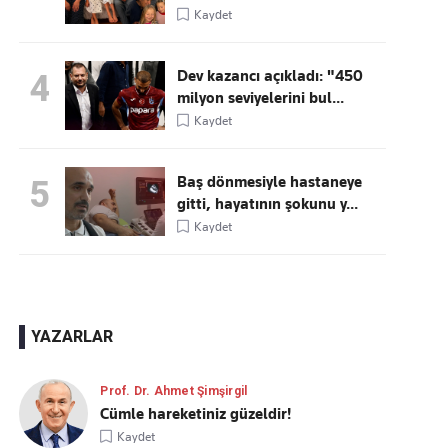
Kaydet
Dev kazancı açıkladı: "450
4
milyon seviyelerini bul...
Kaydet
Baş dönmesiyle hastaneye
5
gitti, hayatının şokunu y...
Kaydet
YAZARLAR
Prof. Dr. Ahmet Şimşirgil
Cümle hareketiniz güzeldir!
Kaydet