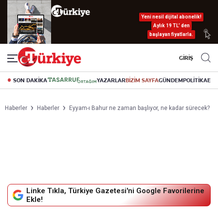
Yeni nesil dijital abonelik!
Aylık 19 TL’ den
başlayan fiyatlarla.
GİRİŞ
SON DAKİKA
YAZARLAR
BİZİM SAYFA
GÜNDEM
POLİTİKA
EK
Haberler
Haberler
Eyyam-ı Bahur ne zaman başlıyor, ne kadar sürecek?
Linke Tıkla, Türkiye Gazetesi'ni Google Favorilerine
Ekle!