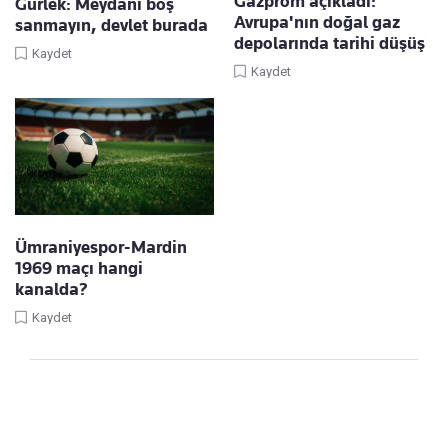
Gazprom açıkladı:
Gürlek: Meydanı boş
Avrupa'nın doğal gaz
sanmayın, devlet burada
depolarında tarihi düşüş
Kaydet
Kaydet
Ümraniyespor-Mardin
1969 maçı hangi
kanalda?
Kaydet