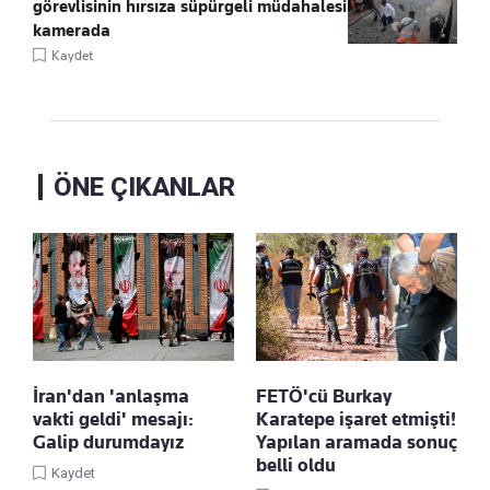
görevlisinin hırsıza süpürgeli müdahalesi
kamerada
Kaydet
ÖNE ÇIKANLAR
İran'dan 'anlaşma
FETÖ'cü Burkay
vakti geldi' mesajı:
Karatepe işaret etmişti!
Galip durumdayız
Yapılan aramada sonuç
belli oldu
Kaydet