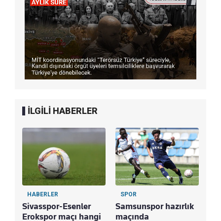
İLGİLİ HABERLER
HABERLER
SPOR
Sivasspor-Esenler
Samsunspor hazırlık
Erokspor maçı hangi
maçında