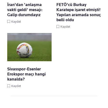
İran'dan 'anlaşma
FETÖ'cü Burkay
vakti geldi' mesajı:
Karatepe işaret etmişti!
Galip durumdayız
Yapılan aramada sonuç
belli oldu
Kaydet
Kaydet
Sivasspor-Esenler
Erokspor maçı hangi
kanalda?
Kaydet