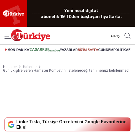
Yeni nesil dijital
abonelik 19 TL’den başlayan fiyatlarla.
GİRİŞ
SON DAKİKA
YAZARLAR
BİZİM SAYFA
GÜNDEM
POLİTİKA
EK
Haberler
Haberler
Günlük şifre veren Hamster Kombat'ın listeleneceği tarih henüz belirlenmedi
Linke Tıkla, Türkiye Gazetesi'ni Google Favorilerine
Ekle!