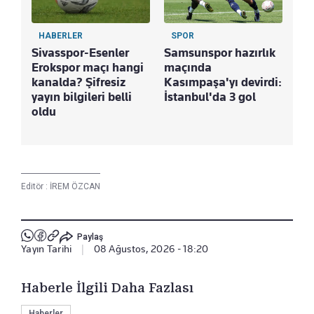
HABERLER
SPOR
Sivasspor-Esenler
Samsunspor hazırlık
Erokspor maçı hangi
maçında
kanalda? Şifresiz
Kasımpaşa'yı devirdi:
yayın bilgileri belli
İstanbul'da 3 gol
oldu
Editör :
İREM ÖZCAN
Paylaş
Yayın Tarihi
|
08 Ağustos, 2026 - 18:20
Haberle İlgili Daha Fazlası
Haberler