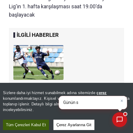
Lig'in 1. hafta karşılaşması saat 19.00'da
başlayacak
İLGİLİ HABERLER
SPOR
Samsunspor hazırlık
Sizlere daha iyi hizmet sunabilmek adına sitemizde
çerez
×
Günün spor, gündem ve
maçında
konumlandırmaktayız. Kişisel verileriniz, KVKK ve GDPR kapsamında
ekonomi gelişmelerini a
|
Kasımpaşa'yı devirdi:
toplanıp işlenir. Detaylı bilgi almak için
Aydınlatma Metnimizi
📰
Son 30 güne ait haberleri, spor gelişmelerini veya yazar yazılarını sorgulayabilirsiniz.
inceleyebilirsiniz.
İstanbul'da 3 gol
Tüm Çerezleri Kabul Et
Çerez Ayarlarına Git