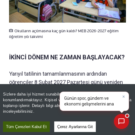
Okulların açılmasına kaç gün kaldı? MEB 2026-2027 eğitim
öğretim yılı takvimi
İKİNCİ DÖNEM NE ZAMAN BAŞLAYACAK?
Yarıyıl tatilinin tamamlanmasının ardından
öğrenciler 8 Şubat 2027 Pazartesi günü yeniden
ders başı yapacak.
×
Günün spor, gündem ve
Sizlere daha iyi hizmet sunabilmek adına sitemizde
çerez
ekonomi gelişmelerini analiz
konumlandırmaktayız. Kişisel verileriniz, KVKK ve GDPR kapsamında
edin!
toplanıp işlenir. Detaylı bilgi almak için
Aydınlatma Metnimizi
📰
Son 30 güne ait haberleri, spor gelişmelerini veya yazar yazılarını sorgulayabilirsiniz.
inceleyebilirsiniz.
Tüm Çerezleri Kabul Et
Çerez Ayarlarına Git