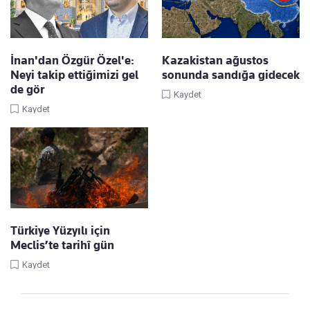
İnan'dan Özgür Özel'e:
Kazakistan ağustos
Neyi takip ettiğimizi gel
sonunda sandığa gidecek
de gör
Kaydet
Kaydet
Türkiye Yüzyılı için
Meclis’te tarihî gün
Kaydet