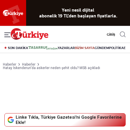
Yeni nesil dijital
abonelik 19 TL’den başlayan fiyatlarla.
GİRİŞ
SON DAKİKA
YAZARLAR
BİZİM SAYFA
GÜNDEM
POLİTİKA
EK
Haberler
Haberler
Hatay İskenderun'da askerler neden şehit oldu? MSB açıkladı
Linke Tıkla, Türkiye Gazetesi'ni Google Favorilerine
Ekle!