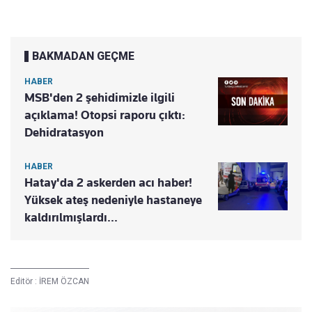
BAKMADAN GEÇME
HABER
MSB'den 2 şehidimizle ilgili
açıklama! Otopsi raporu çıktı:
Dehidratasyon
HABER
Hatay'da 2 askerden acı haber!
Yüksek ateş nedeniyle hastaneye
kaldırılmışlardı...
Editör :
İREM ÖZCAN