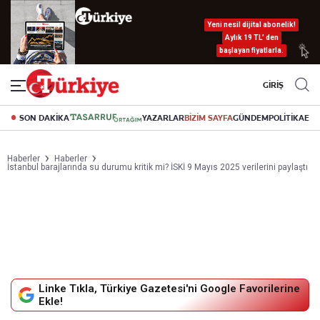
Yeni nesil dijital abonelik!
Aylık 19 TL’ den
başlayan fiyatlarla.
GİRİŞ
SON DAKİKA
YAZARLAR
BİZİM SAYFA
GÜNDEM
POLİTİKA
EK
Haberler
Haberler
İstanbul barajlarında su durumu kritik mi? İSKİ 9 Mayıs 2025 verilerini paylaştı
Linke Tıkla, Türkiye Gazetesi'ni Google Favorilerine
Ekle!