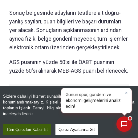
Sonuç belgesinde adayların testlere ait doğru-
yanlış sayıları, puan bilgileri ve başarı durumları
yer alacak. Sonuçların açıklanmasının ardından
ayrıca fiziki belge gönderilmeyecek, tüm işlemler
elektronik ortam üzerinden gerçekleştirilecek.
AGS puanının yüzde 50'si ile ÖABT puanının
yüzde 50'si alınarak MEB-AGS puanı belirlenecek.
×
GÜNÜN ÖZETİ
Günün spor, gündem ve
Sizlere daha iyi hizmet sunabilmek adına sitemizde
çerez
ekonomi gelişmelerini analiz
konumlandırmaktayız. Kişisel verileriniz, KVKK ve GDPR kapsamında
edin!
|
toplanıp işlenir. Detaylı bilgi almak için
Aydınlatma Metnimizi
📰
Son 30 güne ait haberleri, spor gelişmelerini veya yazar yazılarını sorgulayabilirsiniz.
inceleyebilirsiniz.
Tüm Çerezleri Kabul Et
Çerez Ayarlarına Git