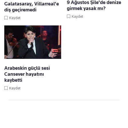
9 Ağustos Şile'de denize
Galatasaray, Villarreal'e
girmek yasak mı?
diş geçiremedi
Kaydet
Kaydet
Arabeskin güçlü sesi
Cansever hayatını
kaybetti
Kaydet