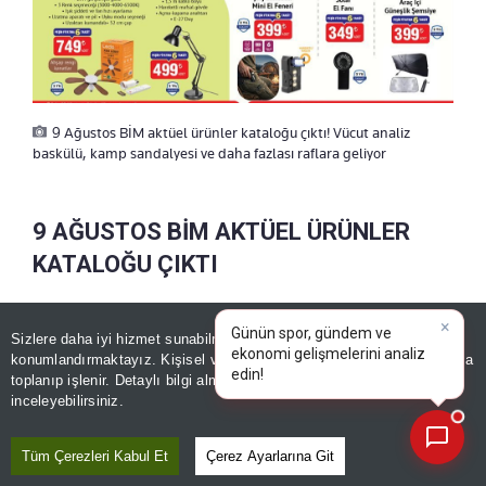
9 Ağustos BİM aktüel ürünler kataloğu çıktı! Vücut analiz
baskülü, kamp sandalyesi ve daha fazlası raflara geliyor
9 AĞUSTOS BİM AKTÜEL ÜRÜNLER
KATALOĞU ÇIKTI
65 inç QLED Google TV - 27.900 TL
Sizlere daha iyi hizmet sunabilmek adına sitemizde
çerez
konumlandırmaktayız. Kişisel verileriniz, KVKK ve GDPR kapsamında
×
Günün spor,
58 inç QLED Google TV - 20.490 TL
toplanıp işlenir. Detaylı bilgi almak için
Aydınlatma Metnimizi
📰
Son 30 güne ait haberleri, spor gelişmelerini veya yazar yazılarını sorgulayabilirsiniz.
inceleyebilirsiniz.
55 inç QLED Google TV - 21.450 TL
Tüm Çerezleri Kabul Et
Çerez Ayarlarına Git