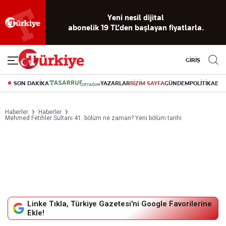
Reklamsız
56 yıllık
Akıllı haber
Eski gazeteleri
Yazarlarla
okuma
dijital arşiv
asistanı
indirme
canlı soru
deneyimi
cevap
GİRİŞ
SON DAKİKA
YAZARLAR
BİZİM SAYFA
GÜNDEM
POLİTİKA
EK
Haberler
Haberler
Mehmed Fetihler Sultanı 41. bölüm ne zaman? Yeni bölüm tarihi
Linke Tıkla, Türkiye Gazetesi'ni Google Favorilerine
Ekle!