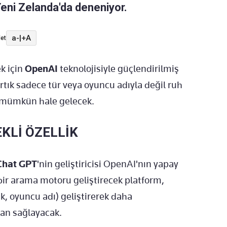
Yeni Zelanda'da deneniyor.
a-
|
+A
et
k için
OpenAI
teknolojisiyle güçlendirilmiş
 Artık sadece tür veya oyuncu adıyla değil ruh
ak mümkün hale gelecek.
KLİ ÖZELLİK
Chat GPT
'nin geliştiricisi OpenAI'nın yapay
bir arama motoru geliştirecek platform,
k, oyuncu adı) geliştirerek daha
kan sağlayacak.