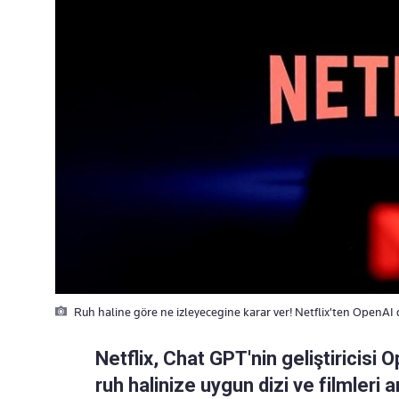
Ruh haline göre ne izleyecegine karar ver! Netflix'ten OpenAI d
Netflix, Chat GPT'nin geliştiricisi 
ruh halinize uygun dizi ve filmleri 