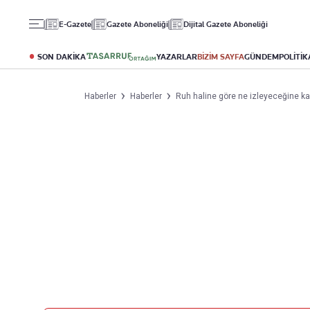
Gündem
Ekonomi
Spor
E-Gazete
Gazete Aboneliği
Dijital Gazete Aboneliği
Politika
Borsa
Futbol
Eğitim
Altın
Puan Durumu
SON DAKİKA
YAZARLAR
BİZİM SAYFA
GÜNDEM
POLİTİK
Döviz
Fikstür
Hisse Senedi
Şampiyonlar Ligi
Haberler
Haberler
Ruh haline göre ne izleyeceğine kara
Kripto Para
Avrupa Ligi
Emlak
Basketbol
T-Otomobil
Turizm
Yazarlar
Diğer Kategoriler
Kurumsal
Bugünün Yazarları
Magazin
Hakkımızda
Tüm Yazarlar
Teknoloji
İletişim
Resmî Ilanlar
Künye
Haberler
Gazete Aboneliği
Foto Haber
Danışma Telefonları
Video Galeri
Yasal
Reklam Ver