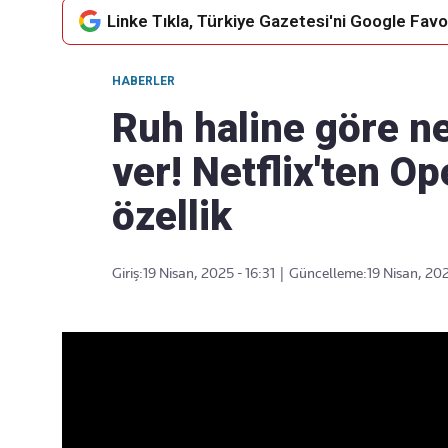
Linke Tıkla, Türkiye Gazetesi'ni Google Favor
HABERLER
Takip Edin
Favori mecralarınızda haber
Ruh haline göre ne
akışımıza ulaşın
ver! Netflix'ten O
özellik
Giriş:
19 Nisan, 2025 - 16:31
|
Güncelleme:
19 Nisan, 202