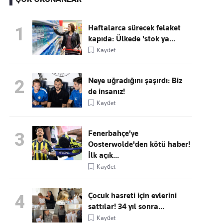
Haftalarca sürecek felaket
1
kapıda: Ülkede 'stok ya...
Kaçırmayın
Kaydet
Ücretsiz üye olun, gündemi
şekillendiren gelişmeleri önce siz duyun
Neye uğradığını şaşırdı: Biz
2
de insanız!
Kaydet
Fenerbahçe'ye
3
Oosterwolde'den kötü haber!
İlk açık...
Kaydet
Çocuk hasreti için evlerini
4
sattılar! 34 yıl sonra...
Kaydet