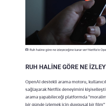
Ruh haline göre ne izleyeceğine karar ver! Netflix'e Ope
RUH HALİNE GÖRE NE İZLE
OpenAI destekli arama motoru, kullanıcıl
sağlayarak Netflix deneyimini kişiselleştir
arama yapabileceği platformda "moralim
bir günde izlemek için duygusal bir film"