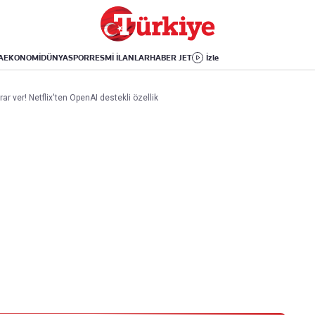
Dünya
Yaşam
Kültür-Sanat
Orta Doğu
Sağlık
Sinema
Avrupa
Hava Durumu
Arkeoloji
A
EKONOMİ
DÜNYA
SPOR
RESMİ İLANLAR
HABER JET
İzle
Amerika
Yemek
Kitap
Afrika
Seyahat
Tarih
r ver! Netflix'ten OpenAI destekli özellik
İsrail-Gazze
Aktüel
Uygulamalar