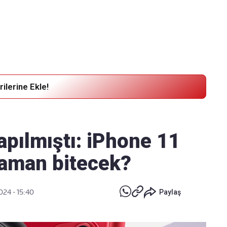
Haber Verin
Editör masamıza bilgi ve materyal göndermek için
tıklayın
ilerine Ekle!
apılmıştı: iPhone 11
zaman bitecek?
024 - 15:40
Paylaş