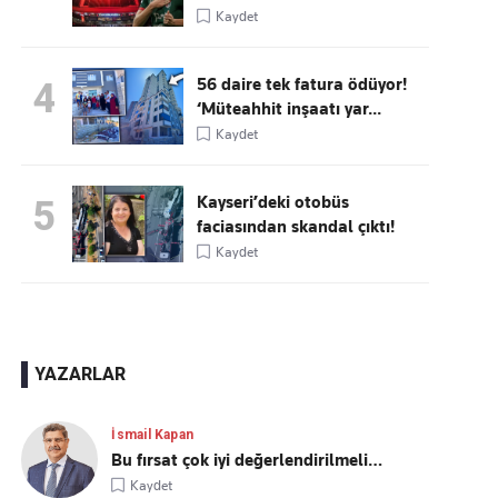
Kaydet
56 daire tek fatura ödüyor!
4
‘Müteahhit inşaatı yar...
Kaydet
Kayseri’deki otobüs
5
faciasından skandal çıktı!
Kaydet
YAZARLAR
İsmail Kapan
Bu fırsat çok iyi değerlendirilmeli…
Kaydet