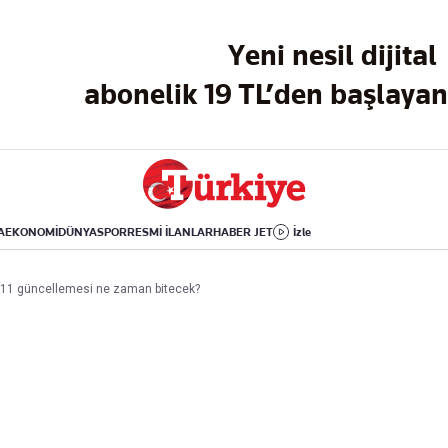
Dünya
Yaşam
Kültür-Sanat
Yeni nesil dijital
Orta Doğu
Sağlık
Sinema
Avrupa
Hava Durumu
Arkeoloji
abonelik 19 TL’den başlayan 
Amerika
Yemek
Kitap
Afrika
Seyahat
Tarih
İsrail-Gazze
Aktüel
A
EKONOMİ
DÜNYA
SPOR
RESMİ İLANLAR
HABER JET
İzle
Uygulamalar
ne 11 güncellemesi ne zaman bitecek?
rı