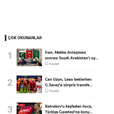
Kaçırmayın
Ücretsiz üye olun, gündemi şekillendiren gelişmeleri önce siz duyun
ÇOK OKUNANLAR
İran, Mekke Anlaşması
1
sonrası Suudi Arabistan'ı uy...
Kaydet
Can Uzun, Leao beklerken
2
G.Saray'a sürpriz transfe...
Kaydet
Batrakov'u keşfeden hoca,
3
Türkiye Gazetesi'ne konu...