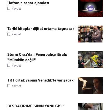
Haftanın sanat ajandası
Kaydet
Tarihî kitaplar dijital ortama taşınacak!
Kaydet
Sturm Graz'dan Fenerbahçe itirafı:
"Mümkün değil"
Kaydet
TRT ortak yapımı Venedik’te yarışacak
Kaydet
BES YATIRIMCISININ YANILGISI!