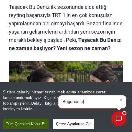
Taşacak Bu Deniz ilk sezonunda elde ettiği
reyting başarısıyla TRT 1'in en çok konuşulan
yapımlarından biri olmayı başardı. Sezon finalinde
yaşanan gelişmelerin ardından yeni sezon için
meraklı bekleyiş başladı. Peki,
Taşacak Bu Deniz
ne zaman başlıyor? Yeni sezon ne zaman?
Sizlere daha iyi hizmet sunabilmek adına sitemizde
çerez
×
Bugünün öne çıkan manşetleri
konumlandırmaktayız. Kişisel verileriniz, KVKK ve GDPR kapsamında
ve gelişmeleri neler?
toplanıp işlenir. Detaylı bilgi almak için
Aydınlatma Metnimizi
📰
Son 30 güne ait haberleri, spor gelişmelerini veya yazar yazılarını sorgulayabilirsiniz.
inceleyebilirsiniz.
Tüm Çerezleri Kabul Et
Çerez Ayarlarına Git