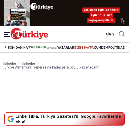
Yeni nesil dijital abonelik!
Aylık 19 TL’ den
başlayan fiyatlarla.
GİRİŞ
SON DAKİKA
YAZARLAR
BİZİM SAYFA
GÜNDEM
POLİTİKA
EK
Haberler
Haberler
Türkiye Almanya'yı yenerse ne kadar para ödülü kazanacak?
Linke Tıkla, Türkiye Gazetesi'ni Google Favorilerine
Ekle!