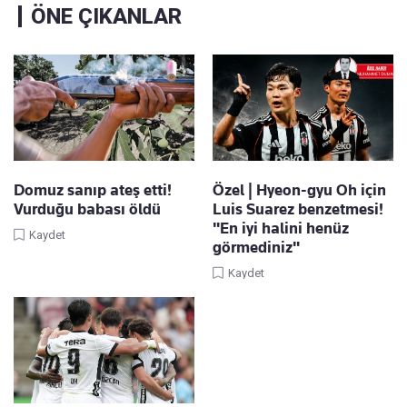
ÖNE ÇIKANLAR
Domuz sanıp ateş etti!
Özel | Hyeon-gyu Oh için
Vurduğu babası öldü
Luis Suarez benzetmesi!
"En iyi halini henüz
Kaydet
görmediniz"
Kaydet