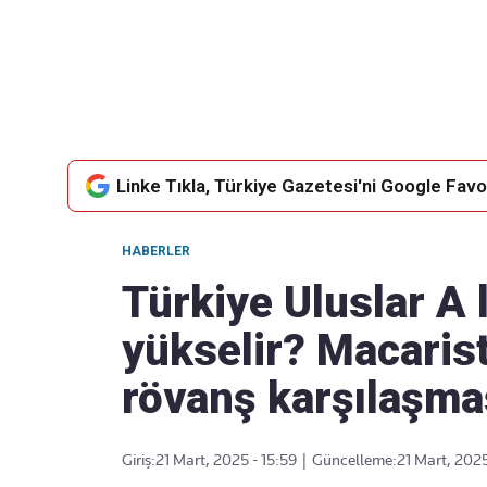
Takip Edin
Favori mecralarınızda haber akışımıza ulaşın
Linke Tıkla, Türkiye Gazetesi'ni Google Favor
HABERLER
Türkiye Uluslar A l
yükselir? Macarist
rövanş karşılaşmas
Giriş:
21 Mart, 2025 - 15:59
|
Güncelleme:
21 Mart, 2025