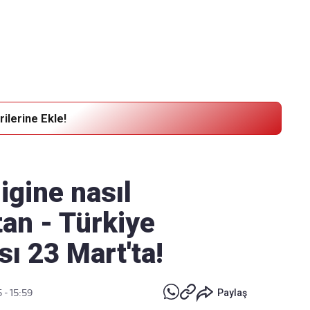
Haber Verin
Editör masamıza bilgi ve materyal göndermek için
tıklayın
ilerine Ekle!
igine nasıl
an - Türkiye
ı 23 Mart'ta!
 - 15:59
Paylaş