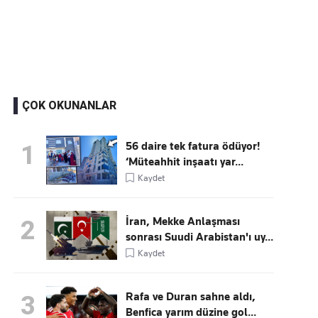
Kaçırmayın
Ücretsiz üye olun, gündemi şekillendiren gelişmeleri önce siz duyun
ÇOK OKUNANLAR
56 daire tek fatura ödüyor!
1
‘Müteahhit inşaatı yar...
Kaydet
İran, Mekke Anlaşması
2
sonrası Suudi Arabistan'ı uy...
Kaydet
Rafa ve Duran sahne aldı,
3
Benfica yarım düzine gol...