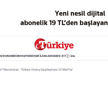
Dünya
Yaşam
Kültür-Sanat
Yeni nesil dijital
Orta Doğu
Sağlık
Sinema
Avrupa
Hava Durumu
Arkeoloji
abonelik 19 TL’den başlayan 
Amerika
Yemek
Kitap
Afrika
Seyahat
Tarih
İsrail-Gazze
Aktüel
A
EKONOMİ
DÜNYA
SPOR
RESMİ İLANLAR
HABER JET
İzle
Uygulamalar
lir? Macaristan - Türkiye rövanş karşılaşması 23 Mart'ta!
rı