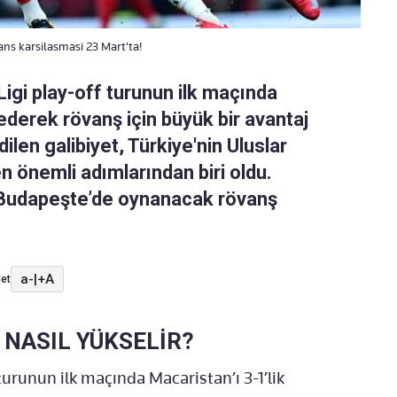
vans karsilasmasi 23 Mart'ta!
 Ligi play-off turunun ilk maçında
ederek rövanş için büyük bir avantaj
dilen galibiyet, Türkiye'nin Uluslar
n önemli adımlarından biri oldu.
e Budapeşte’de oynanacak rövanş
a-
|
+A
et
E NASIL YÜKSELİR?
turunun ilk maçında Macaristan’ı 3-1’lik