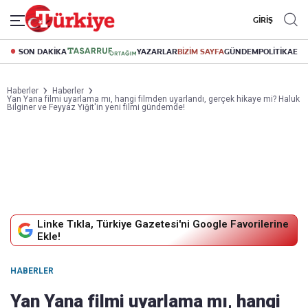
GİRİŞ
SON DAKİKA
YAZARLAR
BİZİM SAYFA
GÜNDEM
POLİTİKA
EK
Haberler
Haberler
Yan Yana filmi uyarlama mı, hangi filmden uyarlandı, gerçek hikaye mi? Haluk
Bilginer ve Feyyaz Yiğit'in yeni filmi gündemde!
Linke Tıkla, Türkiye Gazetesi'ni Google Favorilerine
Ekle!
HABERLER
Yan Yana filmi uyarlama mı, hangi