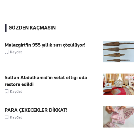
GÖZDEN KAÇMASIN
Malazgirt'in 955 yıllık sırrı çözülüyor!
Kaydet
Sultan Abdülhamid'in vefat ettiği oda
restore edildi
Kaydet
PARA ÇEKECEKLER DİKKAT!
Kaydet