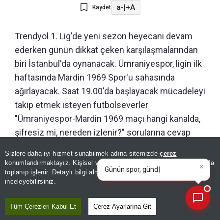
a-
|
+A
Kaydet
Trendyol 1. Lig'de yeni sezon heyecanı devam
ederken günün dikkat çeken karşılaşmalarından
biri İstanbul'da oynanacak. Ümraniyespor, ligin ilk
haftasında Mardin 1969 Spor'u sahasında
ağırlayacak. Saat 19.00'da başlayacak mücadeleyi
takip etmek isteyen futbolseverler
"Ümraniyespor-Mardin 1969 maçı hangi kanalda,
şifresiz mi, nereden izlenir?" sorularına cevap
arıyor.
×
Günün spor, gündem ve
Sizlere daha iyi hizmet sunabilmek adına sitemizde
çerez
ekonomi gelişmelerini analiz
konumlandırmaktayız. Kişisel verileriniz, KVKK ve GDPR kapsamında
ed
|
toplanıp işlenir. Detaylı bilgi almak için
Aydınlatma Metnimizi
ÜMRANİYESPOR-MARDİN 1969 MAÇI
📰
Son 30 güne ait haberleri, spor gelişmelerini veya yazar yazılarını sorgulayabilirsiniz.
inceleyebilirsiniz.
HANGİ KANALDA?
Tüm Çerezleri Kabul Et
Çerez Ayarlarına Git
Ümraniyespor-Mardin 1969 Spor karşılaşması 8