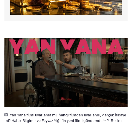
Yan Yana filmi uyarlama mı, hangi filmden uyarlandı, gerçek hikaye
mi? Haluk Bilginer ve Feyyaz Yiğit'in yeni filmi gündemde! - 2. Resim