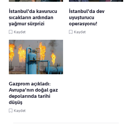
İstanbul'da kavurucu
İstanbul'da dev
sıcakların ardından
uyuşturucu
yağmur sürprizi
operasyonu!
Kaydet
Kaydet
Gazprom açıkladı:
Avrupa'nın doğal gaz
depolarında tarihi
düşüş
Kaydet