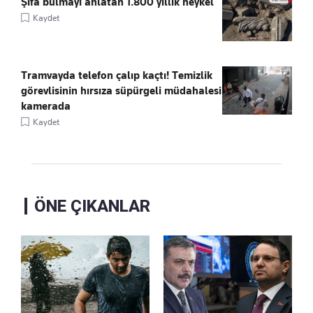
Şifa bulmayı anlatan 1.800 yıllık heykel
Kaydet
Tramvayda telefon çalıp kaçtı! Temizlik
görevlisinin hırsıza süpürgeli müdahalesi
kamerada
Kaydet
ÖNE ÇIKANLAR